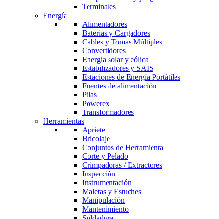
Terminales
Energía
Alimentadores
Baterias y Cargadores
Cables y Tomas Múltiples
Convertidores
Energia solar y eólica
Estabilizadores y SAIS
Estaciones de Energía Portátiles
Fuentes de alimentación
Pilas
Powerex
Transformadores
Herramientas
Apriete
Bricolaje
Conjuntos de Herramienta
Corte y Pelado
Crimpadoras / Extractores
Inspección
Instrumentación
Maletas y Estuches
Manipulación
Mantenimiento
Soldadura