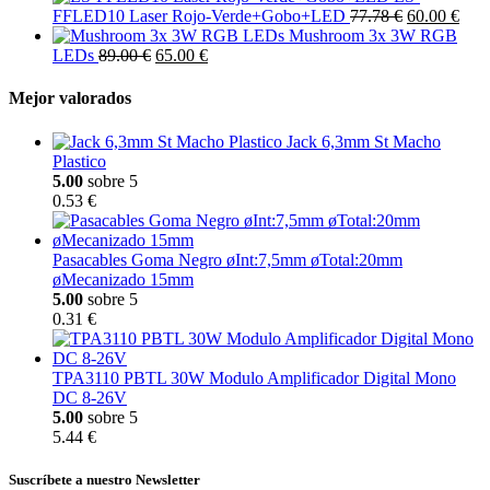
FFLED10 Laser Rojo-Verde+Gobo+LED
77.78 €
60.00 €
Mushroom 3x 3W RGB
LEDs
89.00 €
65.00 €
Mejor valorados
Jack 6,3mm St Macho
Plastico
5.00
sobre 5
0.53 €
Pasacables Goma Negro øInt:7,5mm øTotal:20mm
øMecanizado 15mm
5.00
sobre 5
0.31 €
TPA3110 PBTL 30W Modulo Amplificador Digital Mono
DC 8-26V
5.00
sobre 5
5.44 €
Suscríbete a nuestro Newsletter