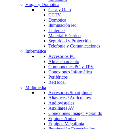
Hogar y Domótica
Casa y Ocio
CCTV
Domótica
Iluminación led
Linternas
Material Eléctrico
Seguridad y Protección
Telefonía y Comunicaciones
Informática
Accesorios PC
Almacenamiento
Componentes PC y TPV
Conexiones Informática
Periféricos
Red local
Multimedia
Accesorios Smartphone
Altavoces / Auriculares
Audiovisuales
Auxiliares AV
Conexiones Imagen y Sonido
Equipos Audio
Equipos Megafonía
Iluminación Espectáculos