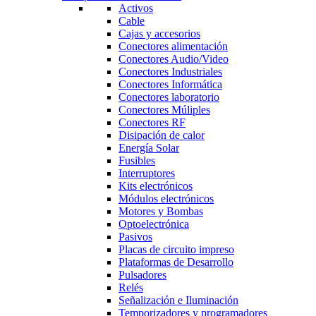
Activos
Cable
Cajas y accesorios
Conectores alimentación
Conectores Audio/Video
Conectores Industriales
Conectores Informática
Conectores laboratorio
Conectores Múliples
Conectores RF
Disipación de calor
Energía Solar
Fusibles
Interruptores
Kits electrónicos
Módulos electrónicos
Motores y Bombas
Optoelectrónica
Pasivos
Placas de circuito impreso
Plataformas de Desarrollo
Pulsadores
Relés
Señalización e Iluminación
Temporizadores y programadores