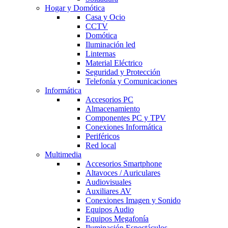
Hogar y Domótica
Casa y Ocio
CCTV
Domótica
Iluminación led
Linternas
Material Eléctrico
Seguridad y Protección
Telefonía y Comunicaciones
Informática
Accesorios PC
Almacenamiento
Componentes PC y TPV
Conexiones Informática
Periféricos
Red local
Multimedia
Accesorios Smartphone
Altavoces / Auriculares
Audiovisuales
Auxiliares AV
Conexiones Imagen y Sonido
Equipos Audio
Equipos Megafonía
Iluminación Espectáculos