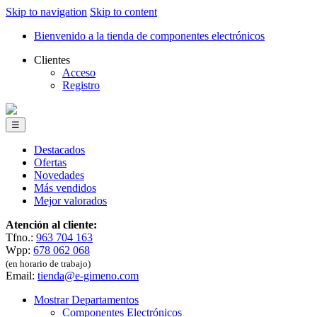
Skip to navigation
Skip to content
Bienvenido a la tienda de componentes electrónicos
Clientes
Acceso
Registro
☰
Destacados
Ofertas
Novedades
Más vendidos
Mejor valorados
Atención al cliente:
Tfno.:
963 704 163
Wpp:
678 062 068
(en horario de trabajo)
Email:
tienda@e-gimeno.com
Mostrar Departamentos
Componentes Electrónicos