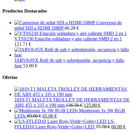
Productos Destacados
Conversor de
señal SDI a HDMI 1080P
66.28 €
VTSS230 Estación soldadura y aire caliente SMD 2 en 1
121.71 €
JARV8-05X Relé de sub y sobretensión, secuencia y fallo
fase
53.00 €
Ofertas
1819-T1 MALETA TROLLEY DE HERRAMIENTAS DE
ABS 455 x 335 x 190 mm
136.56 €
125.00 €
Mushroom 3x 3W RGB
LEDs
89.00 €
65.00 €
LS-
FFLED10 Laser Rojo-Verde+Gobo+LED
77.78 €
60.00 €