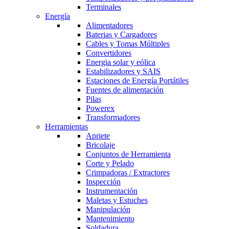
Terminales
Energía
Alimentadores
Baterias y Cargadores
Cables y Tomas Múltiples
Convertidores
Energia solar y eólica
Estabilizadores y SAIS
Estaciones de Energía Portátiles
Fuentes de alimentación
Pilas
Powerex
Transformadores
Herramientas
Apriete
Bricolaje
Conjuntos de Herramienta
Corte y Pelado
Crimpadoras / Extractores
Inspección
Instrumentación
Maletas y Estuches
Manipulación
Mantenimiento
Soldadura