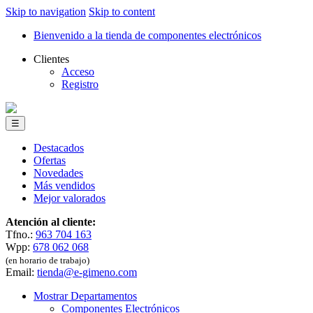
Skip to navigation
Skip to content
Bienvenido a la tienda de componentes electrónicos
Clientes
Acceso
Registro
☰
Destacados
Ofertas
Novedades
Más vendidos
Mejor valorados
Atención al cliente:
Tfno.:
963 704 163
Wpp:
678 062 068
(en horario de trabajo)
Email:
tienda@e-gimeno.com
Mostrar Departamentos
Componentes Electrónicos