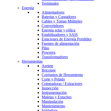
Terminales
Energía
Alimentadores
Baterias y Cargadores
Cables y Tomas Múltiples
Convertidores
Energia solar y eólica
Estabilizadores y SAIS
Estaciones de Energía Portátiles
Fuentes de alimentación
Pilas
Powerex
Transformadores
Herramientas
Apriete
Bricolaje
Conjuntos de Herramienta
Corte y Pelado
Crimpadoras / Extractores
Inspección
Instrumentación
Maletas y Estuches
Manipulación
Mantenimiento
Soldadura