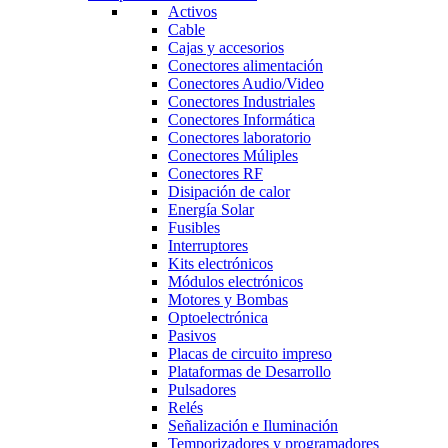
Activos
Cable
Cajas y accesorios
Conectores alimentación
Conectores Audio/Video
Conectores Industriales
Conectores Informática
Conectores laboratorio
Conectores Múliples
Conectores RF
Disipación de calor
Energía Solar
Fusibles
Interruptores
Kits electrónicos
Módulos electrónicos
Motores y Bombas
Optoelectrónica
Pasivos
Placas de circuito impreso
Plataformas de Desarrollo
Pulsadores
Relés
Señalización e Iluminación
Temporizadores y programadores