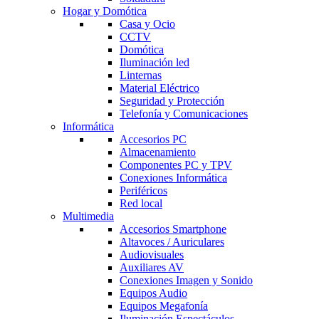
Hogar y Domótica
Casa y Ocio
CCTV
Domótica
Iluminación led
Linternas
Material Eléctrico
Seguridad y Protección
Telefonía y Comunicaciones
Informática
Accesorios PC
Almacenamiento
Componentes PC y TPV
Conexiones Informática
Periféricos
Red local
Multimedia
Accesorios Smartphone
Altavoces / Auriculares
Audiovisuales
Auxiliares AV
Conexiones Imagen y Sonido
Equipos Audio
Equipos Megafonía
Iluminación Espectáculos