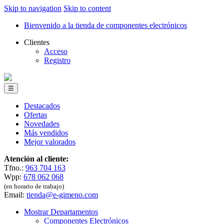
Skip to navigation
Skip to content
Bienvenido a la tienda de componentes electrónicos
Clientes
Acceso
Registro
☰
Destacados
Ofertas
Novedades
Más vendidos
Mejor valorados
Atención al cliente:
Tfno.:
963 704 163
Wpp:
678 062 068
(en horario de trabajo)
Email:
tienda@e-gimeno.com
Mostrar Departamentos
Componentes Electrónicos