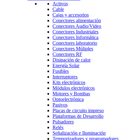
Activos
Cable
Cajas y accesorios
Conectores alimentación
Conectores Audio/Video
Conectores Industriales
Conectores Informática
Conectores laboratorio
Conectores Múliples
Conectores RF
Disipación de calor
Energía Solar
Fusibles
Interruptores
Kits electrónicos
Módulos electrónicos
Motores y Bombas
Optoelectrónica
Pasivos
Placas de circuito impreso
Plataformas de Desarrollo
Pulsadores
Relés
Señalización e Iluminación
Temporizadores y programadores