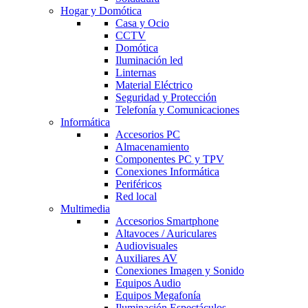
Hogar y Domótica
Casa y Ocio
CCTV
Domótica
Iluminación led
Linternas
Material Eléctrico
Seguridad y Protección
Telefonía y Comunicaciones
Informática
Accesorios PC
Almacenamiento
Componentes PC y TPV
Conexiones Informática
Periféricos
Red local
Multimedia
Accesorios Smartphone
Altavoces / Auriculares
Audiovisuales
Auxiliares AV
Conexiones Imagen y Sonido
Equipos Audio
Equipos Megafonía
Iluminación Espectáculos