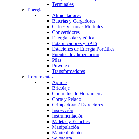
Terminales
Energía
Alimentadores
Baterias y Cargadores
Cables y Tomas Múltiples
Convertidores
Energia solar y eólica
Estabilizadores y SAIS
Estaciones de Energía Portátiles
Fuentes de alimentación
Pilas
Powerex
Transformadores
Herramientas
Apriete
Bricolaje
Conjuntos de Herramienta
Corte y Pelado
Crimpadoras / Extractores
Inspección
Instrumentación
Maletas y Estuches
Manipulación
Mantenimiento
Soldadura