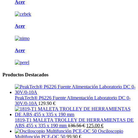
Acer
Acer
Acer
Productos Destacados
PeakTech® P6226 Fuente Alimentación Laboratorio DC 0-
30V/0-10A
129.90 €
1819-T1 MALETA TROLLEY DE HERRAMIENTAS DE
ABS 455 x 335 x 190 mm
136.56 €
125.00 €
Osciloscopio
Multifunción PCE-OC 50
99.90 €