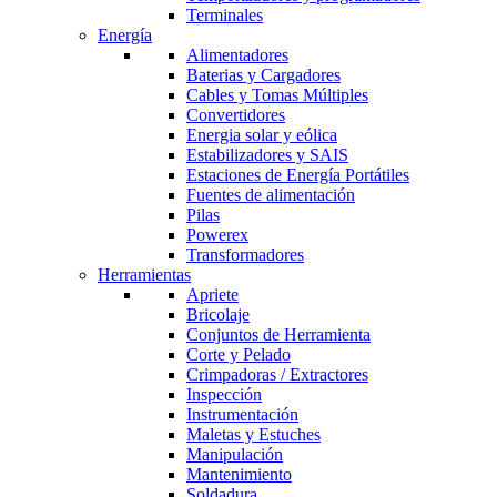
Terminales
Energía
Alimentadores
Baterias y Cargadores
Cables y Tomas Múltiples
Convertidores
Energia solar y eólica
Estabilizadores y SAIS
Estaciones de Energía Portátiles
Fuentes de alimentación
Pilas
Powerex
Transformadores
Herramientas
Apriete
Bricolaje
Conjuntos de Herramienta
Corte y Pelado
Crimpadoras / Extractores
Inspección
Instrumentación
Maletas y Estuches
Manipulación
Mantenimiento
Soldadura