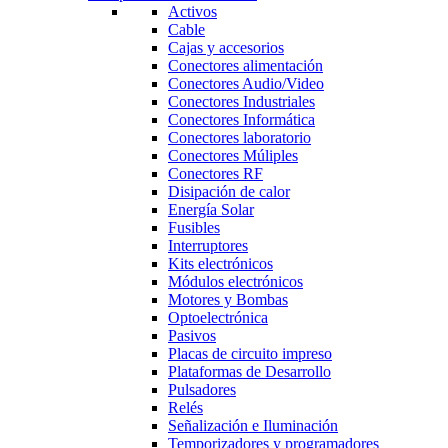
Activos
Cable
Cajas y accesorios
Conectores alimentación
Conectores Audio/Video
Conectores Industriales
Conectores Informática
Conectores laboratorio
Conectores Múliples
Conectores RF
Disipación de calor
Energía Solar
Fusibles
Interruptores
Kits electrónicos
Módulos electrónicos
Motores y Bombas
Optoelectrónica
Pasivos
Placas de circuito impreso
Plataformas de Desarrollo
Pulsadores
Relés
Señalización e Iluminación
Temporizadores y programadores