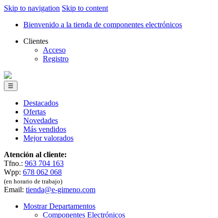
Skip to navigation
Skip to content
Bienvenido a la tienda de componentes electrónicos
Clientes
Acceso
Registro
☰
Destacados
Ofertas
Novedades
Más vendidos
Mejor valorados
Atención al cliente:
Tfno.:
963 704 163
Wpp:
678 062 068
(en horario de trabajo)
Email:
tienda@e-gimeno.com
Mostrar Departamentos
Componentes Electrónicos