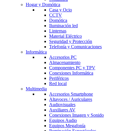
Hogar y Domótica
Casa y Ocio
CCTV
Domótica
Iluminación led
Linternas
Material Eléctrico
Seguridad y Protección
Telefonía y Comunicaciones
Informática
Accesorios PC
Almacenamiento
Componentes PC y TPV
Conexiones Informática
Periféricos
Red local
Multimedia
Accesorios Smartphone
Altavoces / Auriculares
Audiovisuales
Auxiliares AV
Conexiones Imagen y Sonido
Equipos Audio
Equipos Megafonía
Iluminación Espectáculos