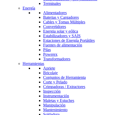
Terminales
Energía
Alimentadores
Baterias y Cargadores
Cables y Tomas Múltiples
Convertidores
Energia solar y eólica
Estabilizadores y SAIS
Estaciones de Energía Portátiles
Fuentes de alimentación
Pilas
Powerex
Transformadores
Herramientas
Apriete
Bricolaje
Conjuntos de Herramienta
Corte y Pelado
Crimpadoras / Extractores
Inspección
Instrumentación
Maletas y Estuches
Manipulación
Mantenimiento
Soldadura