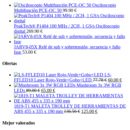
Osciloscopio
Multifunción PCE-OC 50
99.90 €
PeakTech® P1404 100 MHz / 2CH, 1 GS/s Osciloscopio
digital
269.90 €
JARV8-05X Relé de sub y sobretensión, secuencia y fallo
fase
53.00 €
Ofertas
LS-
FFLED10 Laser Rojo-Verde+Gobo+LED
77.78 €
60.00 €
Mushroom 3x 3W RGB
LEDs
89.00 €
65.00 €
1819-T1 MALETA TROLLEY DE HERRAMIENTAS DE
ABS 455 x 335 x 190 mm
136.56 €
125.00 €
Mejor valorados