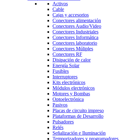
Activos
Cable
Cajas y accesorios
Conectores alimentación
Conectores Audio/Video
Conectores Industriales
Conectores Informática
Conectores laboratorio
Conectores Múliples
Conectores RF
Disipación de calor
Energía Solar
Fusibles
Interruptores
Kits electrónicos
Módulos electrónicos
Motores y Bombas
Optoelectrónica
Pasivos
Placas de circuito impreso
Plataformas de Desarrollo
Pulsadores
Relés
Señalización e Iluminación
Temporizadores y programadores