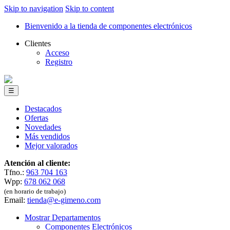
Skip to navigation
Skip to content
Bienvenido a la tienda de componentes electrónicos
Clientes
Acceso
Registro
☰
Destacados
Ofertas
Novedades
Más vendidos
Mejor valorados
Atención al cliente:
Tfno.:
963 704 163
Wpp:
678 062 068
(en horario de trabajo)
Email:
tienda@e-gimeno.com
Mostrar Departamentos
Componentes Electrónicos