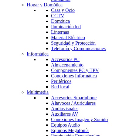
Hogar y Domótica
Casa y Ocio
CCTV
Domótica
Iluminación led
Linternas
Material Eléctrico
Seguridad y Protección
Telefonía y Comunicaciones
Informática
Accesorios PC
Almacenamiento
Componentes PC y TPV
Conexiones Informática
Periféricos
Red local
Multimedia
Accesorios Smartphone
Altavoces / Auriculares
Audiovisuales
Auxiliares AV
Conexiones Imagen y Sonido
Equipos Audio
Equipos Megafonía
Iluminación Espectáculos