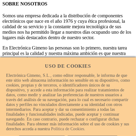
SOBRE NOSOTROS
Somos una empresa dedicada a la distribución de componentes
electrónicos que nace en el año 1976 y cuya ética profesional, la
calidad de su servicio y la constante mejora tecnológica de sus
medios nos ha permitido llegar a nuestros días ocupando uno de los
lugares más destacados dentro de nuestro sector.
En Electrónica Gimeno las personas son lo primero, nuestra tarea
principal es la calidad y nuestra máxima ambición es que nuestra
empresa sea la mejor.
USO DE COOKIES
Electrónica Gimeno, S.L., como editor responsable, le informa de que
este sitio web almacena información no sensible en su dispositivo, como
cookies, propias y de terceros, o identificadores únicos de su
dispositivo, y accede a esta información para realizar tratamientos de
datos, como medir y analizar las preferencias de nuestros usuarios a
través del análisis de su navegación, para lo cual es necesario compartir
datos y perfiles no vinculados directamente a su identidad con otros
intermediarios. Para aceptar y dar su consentimiento a todas las
finalidades y funcionalidades indicadas, puede aceptar y continuar
navegando. En caso contrario, puede rechazar o configurar dichas
finalidades. Para obtener más información sobre el uso de cookies y sus
© Electrónica Gimeno 2018 – 2026 - Todos los derechos
derechos acceda a nuestra
Política de Cookies
.
reservados.