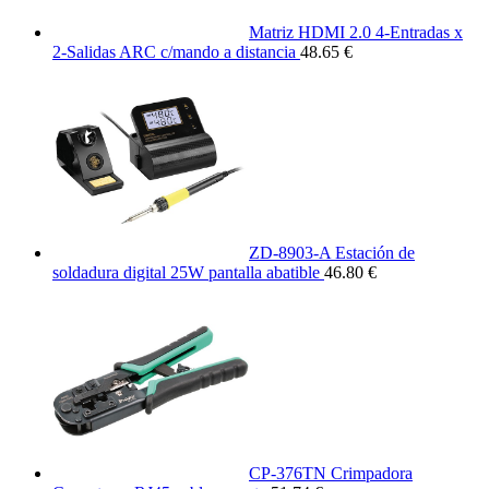
Matriz HDMI 2.0 4-Entradas x
2-Salidas ARC c/mando a distancia
48.65 €
ZD-8903-A Estación de
soldadura digital 25W pantalla abatible
46.80 €
CP-376TN Crimpadora