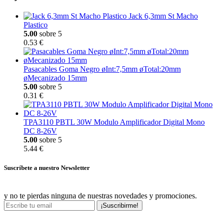
Jack 6,3mm St Macho
Plastico
5.00
sobre 5
0.53 €
Pasacables Goma Negro øInt:7,5mm øTotal:20mm
øMecanizado 15mm
5.00
sobre 5
0.31 €
TPA3110 PBTL 30W Modulo Amplificador Digital Mono
DC 8-26V
5.00
sobre 5
5.44 €
Suscríbete a nuestro Newsletter
y no te pierdas ninguna de nuestras novedades y promociones.
¡Suscribirme!