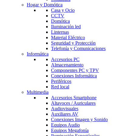
Hogar y Domótica
Casa y Ocio
CCTV
Domótica
Iluminación led
Linternas
Material Eléctrico
Seguridad y Protección
Telefonía y Comunicaciones
Informática
Accesorios PC
Almacenamiento
Componentes PC y TPV
Conexiones Informática
Periféricos
Red local
Multimedia
Accesorios Smartphone
Altavoces / Auriculares
Audiovisuales
Auxiliares AV
Conexiones Imagen y Sonido
Equipos Audio
Equipos Megafonía
Iluminación Espectáculos