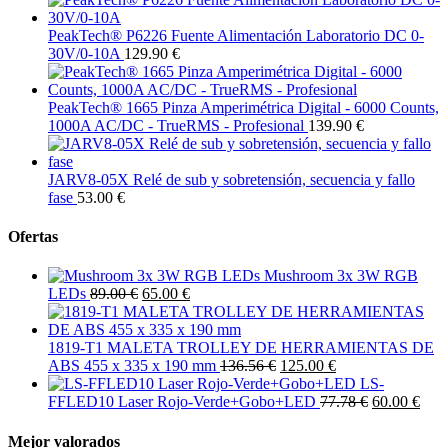
PeakTech® P6226 Fuente Alimentación Laboratorio DC 0-
30V/0-10A
129.90 €
PeakTech® 1665 Pinza Amperimétrica Digital - 6000 Counts,
1000A AC/DC - TrueRMS - Profesional
139.90 €
JARV8-05X Relé de sub y sobretensión, secuencia y fallo
fase
53.00 €
Ofertas
Mushroom 3x 3W RGB
LEDs
89.00 €
65.00 €
1819-T1 MALETA TROLLEY DE HERRAMIENTAS DE
ABS 455 x 335 x 190 mm
136.56 €
125.00 €
LS-
FFLED10 Laser Rojo-Verde+Gobo+LED
77.78 €
60.00 €
Mejor valorados