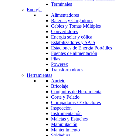
Terminales
Energía
Alimentadores
Baterias y Cargadores
Cables y Tomas Múltiples
Convertidores
Energia solar y eólica
Estabilizadores y SAIS
Estaciones de Energía Portátiles
Fuentes de alimentación
Pilas
Powerex
Transformadores
Herramientas
Apriete
Bricolaje
Conjuntos de Herramienta
Corte y Pelado
Crimpadoras / Extractores
Inspección
Instrumentación
Maletas y Estuches
Manipulación
Mantenimiento
Soldadura