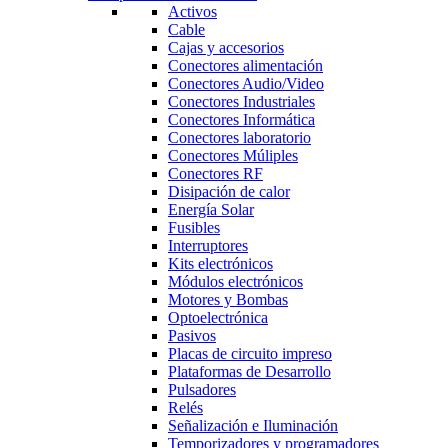
Activos
Cable
Cajas y accesorios
Conectores alimentación
Conectores Audio/Video
Conectores Industriales
Conectores Informática
Conectores laboratorio
Conectores Múliples
Conectores RF
Disipación de calor
Energía Solar
Fusibles
Interruptores
Kits electrónicos
Módulos electrónicos
Motores y Bombas
Optoelectrónica
Pasivos
Placas de circuito impreso
Plataformas de Desarrollo
Pulsadores
Relés
Señalización e Iluminación
Temporizadores y programadores