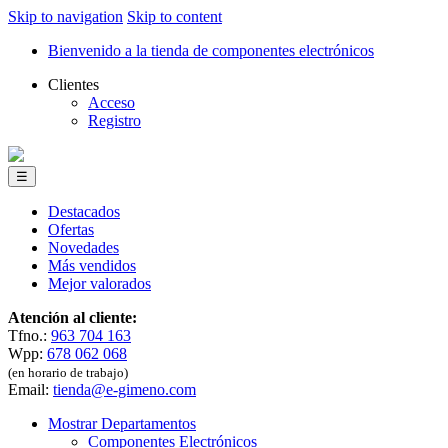
Skip to navigation
Skip to content
Bienvenido a la tienda de componentes electrónicos
Clientes
Acceso
Registro
☰
Destacados
Ofertas
Novedades
Más vendidos
Mejor valorados
Atención al cliente:
Tfno.:
963 704 163
Wpp:
678 062 068
(en horario de trabajo)
Email:
tienda@e-gimeno.com
Mostrar Departamentos
Componentes Electrónicos