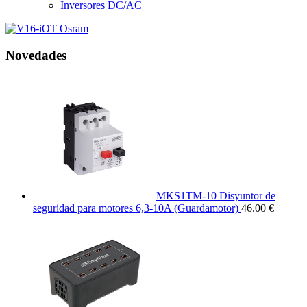
Inversores DC/AC
Novedades
MKS1TM-10 Disyuntor de
seguridad para motores 6,3-10A (Guardamotor)
46.00 €