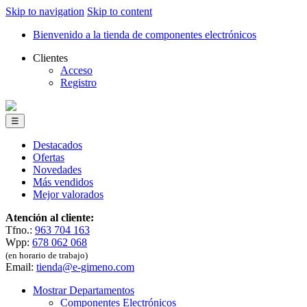
Skip to navigation
Skip to content
Bienvenido a la tienda de componentes electrónicos
Clientes
Acceso
Registro
☰
Destacados
Ofertas
Novedades
Más vendidos
Mejor valorados
Atención al cliente:
Tfno.:
963 704 163
Wpp:
678 062 068
(en horario de trabajo)
Email:
tienda@e-gimeno.com
Mostrar Departamentos
Componentes Electrónicos