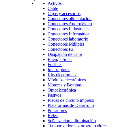
Activos
Cable
Cajas y accesorios
Conectores alimentación
Conectores Audio/Video
Conectores Industriales
Conectores Informática
Conectores laboratorio
Conectores Múliples
Conectores RF
Disipación de calor
Energía Solar
Fusibles
Interruptores
Kits electrónicos
Módulos electrónicos
Motores y Bombas
Optoelectrónica
Pasivos
Placas de circuito impreso
Plataformas de Desarrollo
Pulsadores
Relés
Señalización e Iluminación
Temporizadores y programadores