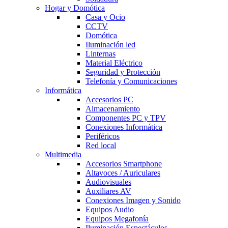
Hogar y Domótica
Casa y Ocio
CCTV
Domótica
Iluminación led
Linternas
Material Eléctrico
Seguridad y Protección
Telefonía y Comunicaciones
Informática
Accesorios PC
Almacenamiento
Componentes PC y TPV
Conexiones Informática
Periféricos
Red local
Multimedia
Accesorios Smartphone
Altavoces / Auriculares
Audiovisuales
Auxiliares AV
Conexiones Imagen y Sonido
Equipos Audio
Equipos Megafonía
Iluminación Espectáculos