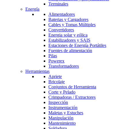
Terminales
Energía
Alimentadores
Baterias y Cargadores
Cables y Tomas Múltiples
Convertidores
Energia solar y eólica
Estabilizadores y SAIS
Estaciones de Energía Portátiles
Fuentes de alimentación
Pilas
Powerex
Transformadores
Herramientas
Apriete
Bricolaje
Conjuntos de Herramienta
Corte y Pelado
Crimpadoras / Extractores
Inspección
Instrumentación
Maletas y Estuches
Manipulación
Mantenimiento
Soldadura