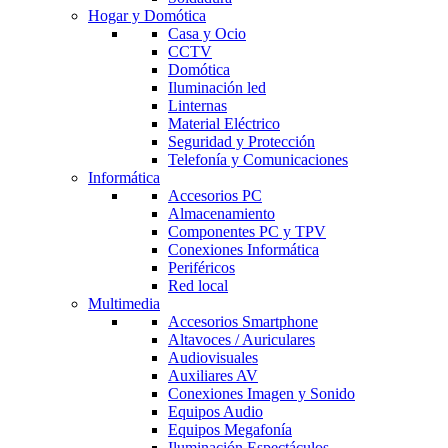
Hogar y Domótica
Casa y Ocio
CCTV
Domótica
Iluminación led
Linternas
Material Eléctrico
Seguridad y Protección
Telefonía y Comunicaciones
Informática
Accesorios PC
Almacenamiento
Componentes PC y TPV
Conexiones Informática
Periféricos
Red local
Multimedia
Accesorios Smartphone
Altavoces / Auriculares
Audiovisuales
Auxiliares AV
Conexiones Imagen y Sonido
Equipos Audio
Equipos Megafonía
Iluminación Espectáculos