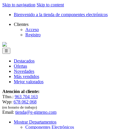
Skip to navigation
Skip to content
Bienvenido a la tienda de componentes electrónicos
Clientes
Acceso
Registro
☰
Destacados
Ofertas
Novedades
Más vendidos
Mejor valorados
Atención al cliente:
Tfno.:
963 704 163
Wpp:
678 062 068
(en horario de trabajo)
Email:
tienda@e-gimeno.com
Mostrar Departamentos
Componentes Electrónicos