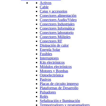
Activos
Cable
Cajas y accesorios
Conectores alimentación
Conectores Audio/Video
Conectores Industriales
Conectores Informática
Conectores laboratorio
Conectores Múliples
Conectores RF
Disipación de calor
Energía Solar
Fusibles
Interruptores
Kits electrónicos
Módulos electrónicos
Motores y Bombas
Optoelectrónica
Pasivos
Placas de circuito impreso
Plataformas de Desarrollo
Pulsadores
Relés
Señalización e Iluminación
Temporizadores y programadores