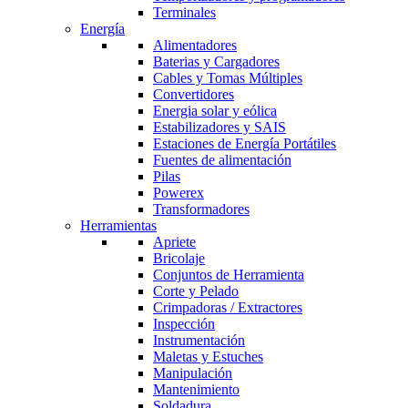
Terminales
Energía
Alimentadores
Baterias y Cargadores
Cables y Tomas Múltiples
Convertidores
Energia solar y eólica
Estabilizadores y SAIS
Estaciones de Energía Portátiles
Fuentes de alimentación
Pilas
Powerex
Transformadores
Herramientas
Apriete
Bricolaje
Conjuntos de Herramienta
Corte y Pelado
Crimpadoras / Extractores
Inspección
Instrumentación
Maletas y Estuches
Manipulación
Mantenimiento
Soldadura