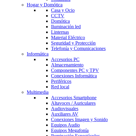
Hogar y Domótica
Casa y Ocio
CCTV
Domótica
Iluminación led
Linternas
Material Eléctrico
Seguridad y Protección
Telefonía y Comunicaciones
Informática
Accesorios PC
Almacenamiento
Componentes PC y TPV
Conexiones Informática
Periféricos
Red local
Multimedia
Accesorios Smartphone
Altavoces / Auriculares
Audiovisuales
Auxiliares AV
Conexiones Imagen y Sonido
Equipos Audio
Equipos Megafonía
Iluminación Espectáculos