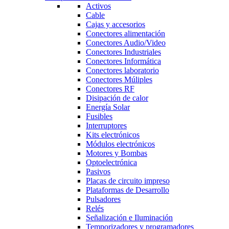
Activos
Cable
Cajas y accesorios
Conectores alimentación
Conectores Audio/Video
Conectores Industriales
Conectores Informática
Conectores laboratorio
Conectores Múliples
Conectores RF
Disipación de calor
Energía Solar
Fusibles
Interruptores
Kits electrónicos
Módulos electrónicos
Motores y Bombas
Optoelectrónica
Pasivos
Placas de circuito impreso
Plataformas de Desarrollo
Pulsadores
Relés
Señalización e Iluminación
Temporizadores y programadores