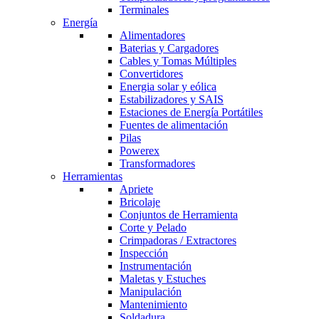
Terminales
Energía
Alimentadores
Baterias y Cargadores
Cables y Tomas Múltiples
Convertidores
Energia solar y eólica
Estabilizadores y SAIS
Estaciones de Energía Portátiles
Fuentes de alimentación
Pilas
Powerex
Transformadores
Herramientas
Apriete
Bricolaje
Conjuntos de Herramienta
Corte y Pelado
Crimpadoras / Extractores
Inspección
Instrumentación
Maletas y Estuches
Manipulación
Mantenimiento
Soldadura