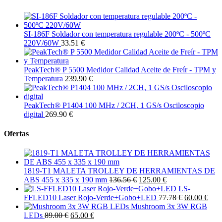
SI-186F Soldador con temperatura regulable 200ºC - 500ºC
220V/60W
33.51 €
PeakTech® P 5500 Medidor Calidad Aceite de Freír - TPM y
Temperatura
239.90 €
PeakTech® P1404 100 MHz / 2CH, 1 GS/s Osciloscopio
digital
269.90 €
Ofertas
1819-T1 MALETA TROLLEY DE HERRAMIENTAS DE
ABS 455 x 335 x 190 mm
136.56 €
125.00 €
LS-
FFLED10 Laser Rojo-Verde+Gobo+LED
77.78 €
60.00 €
Mushroom 3x 3W RGB
LEDs
89.00 €
65.00 €