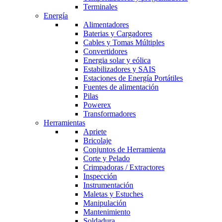
Terminales
Energía
Alimentadores
Baterias y Cargadores
Cables y Tomas Múltiples
Convertidores
Energia solar y eólica
Estabilizadores y SAIS
Estaciones de Energía Portátiles
Fuentes de alimentación
Pilas
Powerex
Transformadores
Herramientas
Apriete
Bricolaje
Conjuntos de Herramienta
Corte y Pelado
Crimpadoras / Extractores
Inspección
Instrumentación
Maletas y Estuches
Manipulación
Mantenimiento
Soldadura