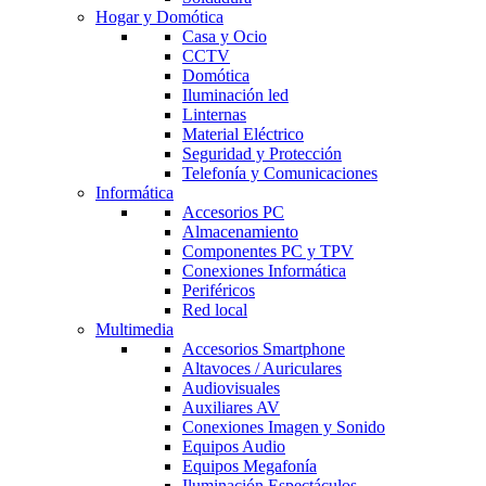
Hogar y Domótica
Casa y Ocio
CCTV
Domótica
Iluminación led
Linternas
Material Eléctrico
Seguridad y Protección
Telefonía y Comunicaciones
Informática
Accesorios PC
Almacenamiento
Componentes PC y TPV
Conexiones Informática
Periféricos
Red local
Multimedia
Accesorios Smartphone
Altavoces / Auriculares
Audiovisuales
Auxiliares AV
Conexiones Imagen y Sonido
Equipos Audio
Equipos Megafonía
Iluminación Espectáculos