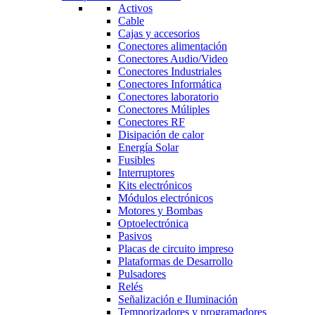
Activos
Cable
Cajas y accesorios
Conectores alimentación
Conectores Audio/Video
Conectores Industriales
Conectores Informática
Conectores laboratorio
Conectores Múliples
Conectores RF
Disipación de calor
Energía Solar
Fusibles
Interruptores
Kits electrónicos
Módulos electrónicos
Motores y Bombas
Optoelectrónica
Pasivos
Placas de circuito impreso
Plataformas de Desarrollo
Pulsadores
Relés
Señalización e Iluminación
Temporizadores y programadores