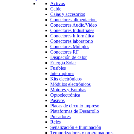
Activos
Cable
Cajas y accesorios
Conectores alimentación
Conectores Audio/Video
Conectores Industriales
Conectores Informática
Conectores laboratorio
Conectores Múliples
Conectores RF
Disipación de calor
Energía Solar
Fusibles
Interruptores
Kits electrónicos
Módulos electrónicos
Motores y Bombas
Optoelectrónica
Pasivos
Placas de circuito impreso
Plataformas de Desarrollo
Pulsadores
Relés
Señalización e Iluminación
Temporizadores y programadores