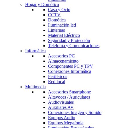
Hogar y Domótica
Casa y Ocio
CCTV
Domótica
Iluminación led
Linternas
Material Eléctrico
Seguridad y Protección
Telefonía y Comunicaciones
Informática
Accesorios PC
Almacenamiento
Componentes PC y TPV
Conexiones Informática
Periféricos
Red local
Multimedia
Accesorios Smartphone
Altavoces / Auriculares
Audiovisuales
Auxiliares AV
Conexiones Imagen y Sonido
Equipos Audio
Equipos Megafonía
Iluminación Espectáculos