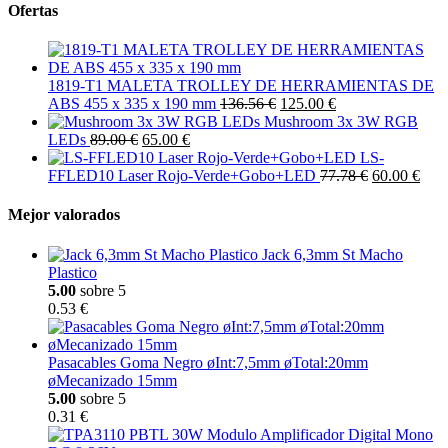
Ofertas
1819-T1 MALETA TROLLEY DE HERRAMIENTAS DE
ABS 455 x 335 x 190 mm
136.56 €
125.00 €
Mushroom 3x 3W RGB
LEDs
89.00 €
65.00 €
LS-
FFLED10 Laser Rojo-Verde+Gobo+LED
77.78 €
60.00 €
Mejor valorados
Jack 6,3mm St Macho
Plastico
5.00
sobre 5
0.53 €
Pasacables Goma Negro øInt:7,5mm øTotal:20mm
øMecanizado 15mm
5.00
sobre 5
0.31 €