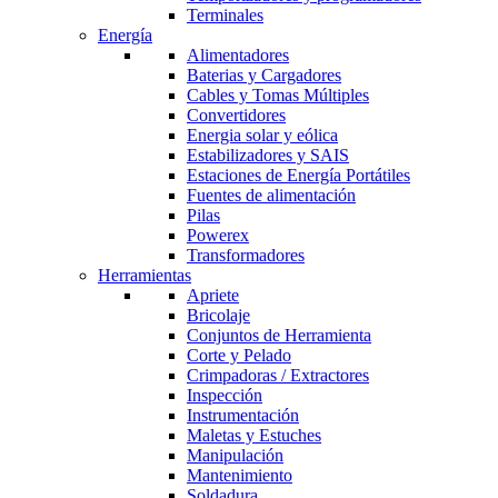
Terminales
Energía
Alimentadores
Baterias y Cargadores
Cables y Tomas Múltiples
Convertidores
Energia solar y eólica
Estabilizadores y SAIS
Estaciones de Energía Portátiles
Fuentes de alimentación
Pilas
Powerex
Transformadores
Herramientas
Apriete
Bricolaje
Conjuntos de Herramienta
Corte y Pelado
Crimpadoras / Extractores
Inspección
Instrumentación
Maletas y Estuches
Manipulación
Mantenimiento
Soldadura