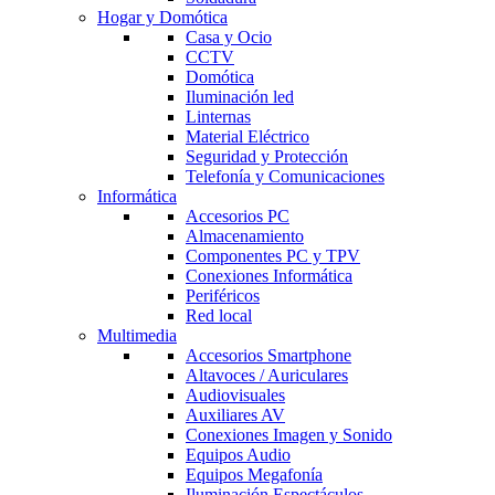
Hogar y Domótica
Casa y Ocio
CCTV
Domótica
Iluminación led
Linternas
Material Eléctrico
Seguridad y Protección
Telefonía y Comunicaciones
Informática
Accesorios PC
Almacenamiento
Componentes PC y TPV
Conexiones Informática
Periféricos
Red local
Multimedia
Accesorios Smartphone
Altavoces / Auriculares
Audiovisuales
Auxiliares AV
Conexiones Imagen y Sonido
Equipos Audio
Equipos Megafonía
Iluminación Espectáculos