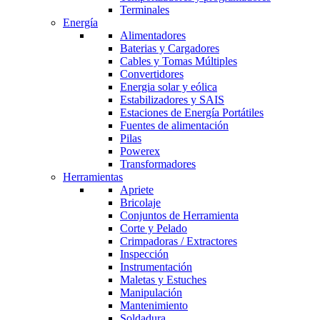
Terminales
Energía
Alimentadores
Baterias y Cargadores
Cables y Tomas Múltiples
Convertidores
Energia solar y eólica
Estabilizadores y SAIS
Estaciones de Energía Portátiles
Fuentes de alimentación
Pilas
Powerex
Transformadores
Herramientas
Apriete
Bricolaje
Conjuntos de Herramienta
Corte y Pelado
Crimpadoras / Extractores
Inspección
Instrumentación
Maletas y Estuches
Manipulación
Mantenimiento
Soldadura