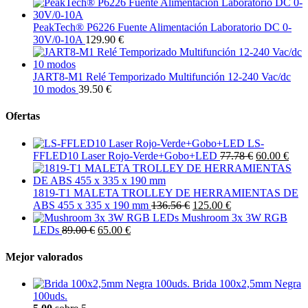
PeakTech® P6226 Fuente Alimentación Laboratorio DC 0-
30V/0-10A
129.90 €
JART8-M1 Relé Temporizado Multifunción 12-240 Vac/dc
10 modos
39.50 €
Ofertas
LS-
FFLED10 Laser Rojo-Verde+Gobo+LED
77.78 €
60.00 €
1819-T1 MALETA TROLLEY DE HERRAMIENTAS DE
ABS 455 x 335 x 190 mm
136.56 €
125.00 €
Mushroom 3x 3W RGB
LEDs
89.00 €
65.00 €
Mejor valorados
Brida 100x2,5mm Negra
100uds.