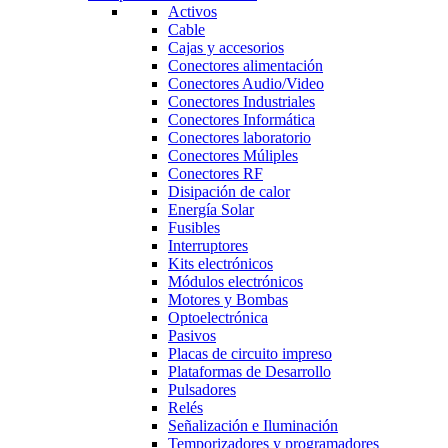
Activos
Cable
Cajas y accesorios
Conectores alimentación
Conectores Audio/Video
Conectores Industriales
Conectores Informática
Conectores laboratorio
Conectores Múliples
Conectores RF
Disipación de calor
Energía Solar
Fusibles
Interruptores
Kits electrónicos
Módulos electrónicos
Motores y Bombas
Optoelectrónica
Pasivos
Placas de circuito impreso
Plataformas de Desarrollo
Pulsadores
Relés
Señalización e Iluminación
Temporizadores y programadores