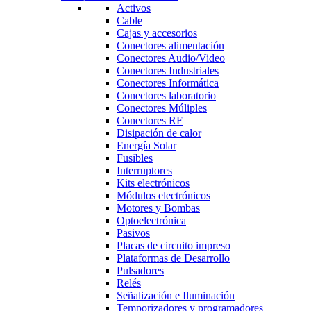
Activos
Cable
Cajas y accesorios
Conectores alimentación
Conectores Audio/Video
Conectores Industriales
Conectores Informática
Conectores laboratorio
Conectores Múliples
Conectores RF
Disipación de calor
Energía Solar
Fusibles
Interruptores
Kits electrónicos
Módulos electrónicos
Motores y Bombas
Optoelectrónica
Pasivos
Placas de circuito impreso
Plataformas de Desarrollo
Pulsadores
Relés
Señalización e Iluminación
Temporizadores y programadores