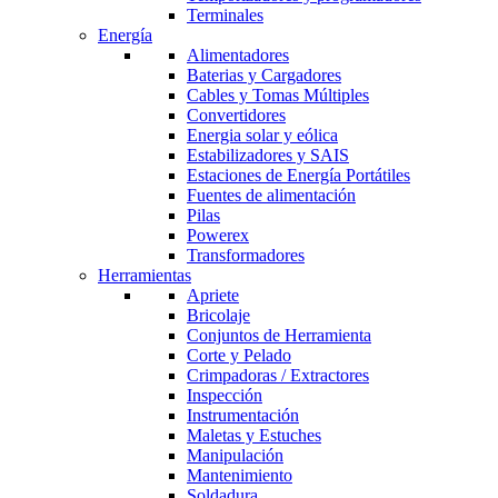
Terminales
Energía
Alimentadores
Baterias y Cargadores
Cables y Tomas Múltiples
Convertidores
Energia solar y eólica
Estabilizadores y SAIS
Estaciones de Energía Portátiles
Fuentes de alimentación
Pilas
Powerex
Transformadores
Herramientas
Apriete
Bricolaje
Conjuntos de Herramienta
Corte y Pelado
Crimpadoras / Extractores
Inspección
Instrumentación
Maletas y Estuches
Manipulación
Mantenimiento
Soldadura