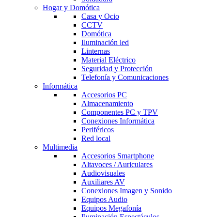
Hogar y Domótica
Casa y Ocio
CCTV
Domótica
Iluminación led
Linternas
Material Eléctrico
Seguridad y Protección
Telefonía y Comunicaciones
Informática
Accesorios PC
Almacenamiento
Componentes PC y TPV
Conexiones Informática
Periféricos
Red local
Multimedia
Accesorios Smartphone
Altavoces / Auriculares
Audiovisuales
Auxiliares AV
Conexiones Imagen y Sonido
Equipos Audio
Equipos Megafonía
Iluminación Espectáculos