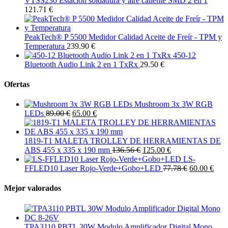
VTSS230 Estación soldadura y aire caliente SMD 2 en 1
121.71 €
PeakTech® P 5500 Medidor Calidad Aceite de Freír - TPM y
Temperatura
239.90 €
450-12
Bluetooth Audio Link 2 en 1 TxRx
29.50 €
Ofertas
Mushroom 3x 3W RGB
LEDs
89.00 €
65.00 €
1819-T1 MALETA TROLLEY DE HERRAMIENTAS DE
ABS 455 x 335 x 190 mm
136.56 €
125.00 €
LS-
FFLED10 Laser Rojo-Verde+Gobo+LED
77.78 €
60.00 €
Mejor valorados
TPA3110 PBTL 30W Modulo Amplificador Digital Mono