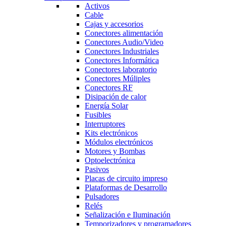
Activos
Cable
Cajas y accesorios
Conectores alimentación
Conectores Audio/Video
Conectores Industriales
Conectores Informática
Conectores laboratorio
Conectores Múliples
Conectores RF
Disipación de calor
Energía Solar
Fusibles
Interruptores
Kits electrónicos
Módulos electrónicos
Motores y Bombas
Optoelectrónica
Pasivos
Placas de circuito impreso
Plataformas de Desarrollo
Pulsadores
Relés
Señalización e Iluminación
Temporizadores y programadores