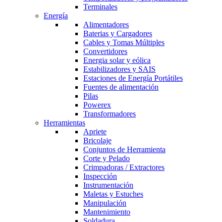
Terminales
Energía
Alimentadores
Baterias y Cargadores
Cables y Tomas Múltiples
Convertidores
Energia solar y eólica
Estabilizadores y SAIS
Estaciones de Energía Portátiles
Fuentes de alimentación
Pilas
Powerex
Transformadores
Herramientas
Apriete
Bricolaje
Conjuntos de Herramienta
Corte y Pelado
Crimpadoras / Extractores
Inspección
Instrumentación
Maletas y Estuches
Manipulación
Mantenimiento
Soldadura