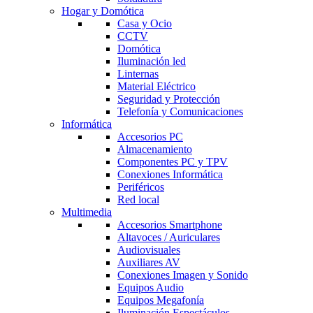
Hogar y Domótica
Casa y Ocio
CCTV
Domótica
Iluminación led
Linternas
Material Eléctrico
Seguridad y Protección
Telefonía y Comunicaciones
Informática
Accesorios PC
Almacenamiento
Componentes PC y TPV
Conexiones Informática
Periféricos
Red local
Multimedia
Accesorios Smartphone
Altavoces / Auriculares
Audiovisuales
Auxiliares AV
Conexiones Imagen y Sonido
Equipos Audio
Equipos Megafonía
Iluminación Espectáculos