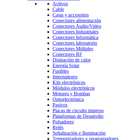
Activos
Cable
Cajas y accesorios
Conectores alimentación
Conectores Audio/Video
Conectores Industriales
Conectores Informática
Conectores laboratorio
Conectores Múliples
Conectores RF
Disipación de calor
Energía Solar
Fusibles
Interruptores
Kits electrónicos
Módulos electrónicos
Motores y Bombas
Optoelectrónica
Pasivos
Placas de circuito impreso
Plataformas de Desarrollo
Pulsadores
Relés
Señalización e Iluminación
Temporizadores y programadores