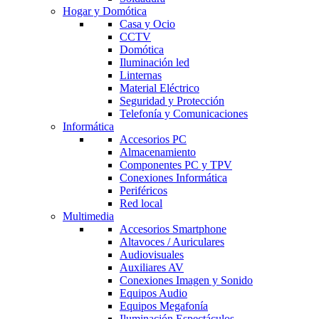
Hogar y Domótica
Casa y Ocio
CCTV
Domótica
Iluminación led
Linternas
Material Eléctrico
Seguridad y Protección
Telefonía y Comunicaciones
Informática
Accesorios PC
Almacenamiento
Componentes PC y TPV
Conexiones Informática
Periféricos
Red local
Multimedia
Accesorios Smartphone
Altavoces / Auriculares
Audiovisuales
Auxiliares AV
Conexiones Imagen y Sonido
Equipos Audio
Equipos Megafonía
Iluminación Espectáculos