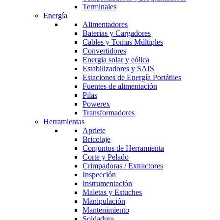
Terminales
Energía
Alimentadores
Baterias y Cargadores
Cables y Tomas Múltiples
Convertidores
Energia solar y eólica
Estabilizadores y SAIS
Estaciones de Energía Portátiles
Fuentes de alimentación
Pilas
Powerex
Transformadores
Herramientas
Apriete
Bricolaje
Conjuntos de Herramienta
Corte y Pelado
Crimpadoras / Extractores
Inspección
Instrumentación
Maletas y Estuches
Manipulación
Mantenimiento
Soldadura