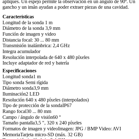
apliques. Un espejo permite la observación en un ángulo de 90º. Un
gancho y un imán ayudan a poder extraer piezas de una cavidad.
Características
Longitud de la sonda 1 m
Diámetro de la sonda 3,9 mm
Función de imagen y video
Distancia focal: 30 ... 80 mm
Transmisión inalámbrica: 2,4 GHz
Integra acumulador
Resolución interpolada de 640 x 480 píxeles
Incluye adaptador de red y batería
Especificaciones
Longitud sonda
1 m
Tipo sonda
Semi rígida
Diámetro sonda
3,9 mm
Iluminación
2 LED
Resolución
640 x 480 píxeles (interpolados)
Tipo de protección de la sonda
IP67
Rango focal
30 ... 80 mm
Campo / ángulo de visión
60 °
Tamaño pantalla
3,5 ", 320 x 240 píxeles
Formatos de imagen y video
Imagen: JPG / BMP Video: AVI
Memoria
Tarjeta micro-SD (máx. 32 GB)