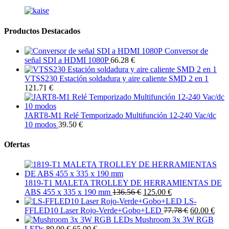
Productos Destacados
Conversor de
señal SDI a HDMI 1080P
66.28 €
VTSS230 Estación soldadura y aire caliente SMD 2 en 1
121.71 €
JART8-M1 Relé Temporizado Multifunción 12-240 Vac/dc
10 modos
39.50 €
Ofertas
1819-T1 MALETA TROLLEY DE HERRAMIENTAS DE
ABS 455 x 335 x 190 mm
136.56 €
125.00 €
LS-
FFLED10 Laser Rojo-Verde+Gobo+LED
77.78 €
60.00 €
Mushroom 3x 3W RGB
LEDs
89.00 €
65.00 €