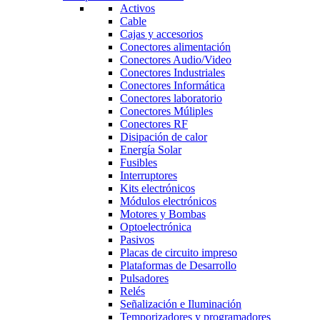
Activos
Cable
Cajas y accesorios
Conectores alimentación
Conectores Audio/Video
Conectores Industriales
Conectores Informática
Conectores laboratorio
Conectores Múliples
Conectores RF
Disipación de calor
Energía Solar
Fusibles
Interruptores
Kits electrónicos
Módulos electrónicos
Motores y Bombas
Optoelectrónica
Pasivos
Placas de circuito impreso
Plataformas de Desarrollo
Pulsadores
Relés
Señalización e Iluminación
Temporizadores y programadores