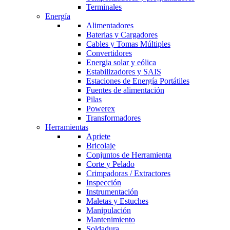
Terminales
Energía
Alimentadores
Baterias y Cargadores
Cables y Tomas Múltiples
Convertidores
Energia solar y eólica
Estabilizadores y SAIS
Estaciones de Energía Portátiles
Fuentes de alimentación
Pilas
Powerex
Transformadores
Herramientas
Apriete
Bricolaje
Conjuntos de Herramienta
Corte y Pelado
Crimpadoras / Extractores
Inspección
Instrumentación
Maletas y Estuches
Manipulación
Mantenimiento
Soldadura