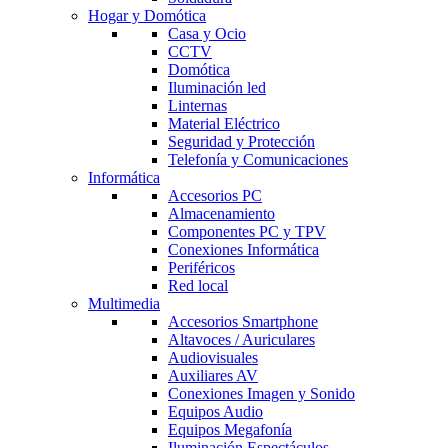
Hogar y Domótica
Casa y Ocio
CCTV
Domótica
Iluminación led
Linternas
Material Eléctrico
Seguridad y Protección
Telefonía y Comunicaciones
Informática
Accesorios PC
Almacenamiento
Componentes PC y TPV
Conexiones Informática
Periféricos
Red local
Multimedia
Accesorios Smartphone
Altavoces / Auriculares
Audiovisuales
Auxiliares AV
Conexiones Imagen y Sonido
Equipos Audio
Equipos Megafonía
Iluminación Espectáculos