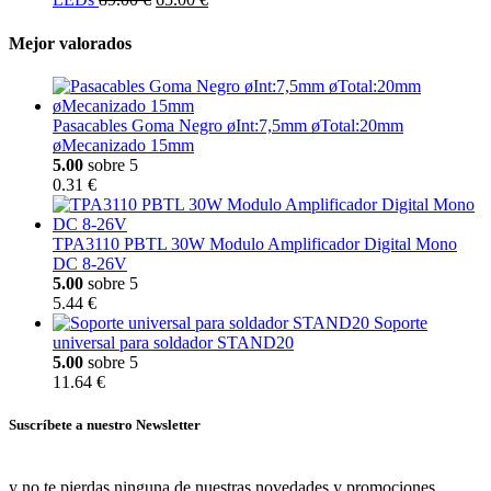
Mejor valorados
Pasacables Goma Negro øInt:7,5mm øTotal:20mm
øMecanizado 15mm
5.00
sobre 5
0.31 €
TPA3110 PBTL 30W Modulo Amplificador Digital Mono
DC 8-26V
5.00
sobre 5
5.44 €
Soporte
universal para soldador STAND20
5.00
sobre 5
11.64 €
Suscríbete a nuestro Newsletter
y no te pierdas ninguna de nuestras novedades y promociones.