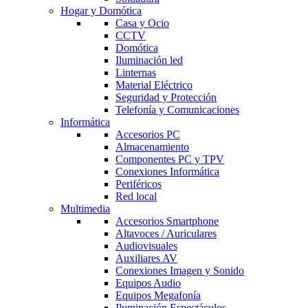
Hogar y Domótica
Casa y Ocio
CCTV
Domótica
Iluminación led
Linternas
Material Eléctrico
Seguridad y Protección
Telefonía y Comunicaciones
Informática
Accesorios PC
Almacenamiento
Componentes PC y TPV
Conexiones Informática
Periféricos
Red local
Multimedia
Accesorios Smartphone
Altavoces / Auriculares
Audiovisuales
Auxiliares AV
Conexiones Imagen y Sonido
Equipos Audio
Equipos Megafonía
Iluminación Espectáculos