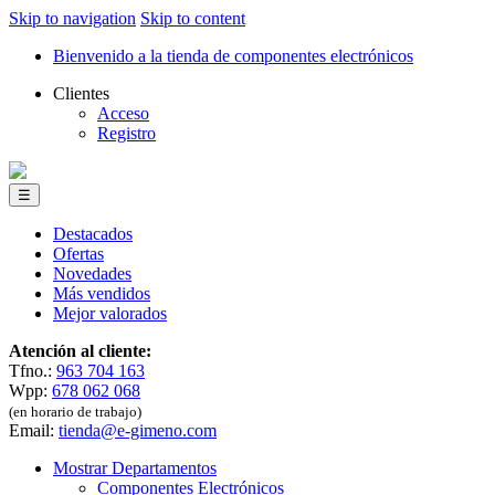
Skip to navigation
Skip to content
Bienvenido a la tienda de componentes electrónicos
Clientes
Acceso
Registro
☰
Destacados
Ofertas
Novedades
Más vendidos
Mejor valorados
Atención al cliente:
Tfno.:
963 704 163
Wpp:
678 062 068
(en horario de trabajo)
Email:
tienda@e-gimeno.com
Mostrar Departamentos
Componentes Electrónicos