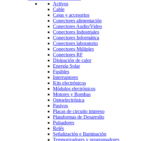
Activos
Cable
Cajas y accesorios
Conectores alimentación
Conectores Audio/Video
Conectores Industriales
Conectores Informática
Conectores laboratorio
Conectores Múliples
Conectores RF
Disipación de calor
Energía Solar
Fusibles
Interruptores
Kits electrónicos
Módulos electrónicos
Motores y Bombas
Optoelectrónica
Pasivos
Placas de circuito impreso
Plataformas de Desarrollo
Pulsadores
Relés
Señalización e Iluminación
Temporizadores y programadores