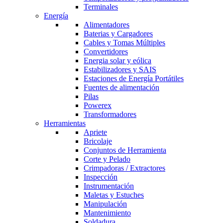
Terminales
Energía
Alimentadores
Baterias y Cargadores
Cables y Tomas Múltiples
Convertidores
Energia solar y eólica
Estabilizadores y SAIS
Estaciones de Energía Portátiles
Fuentes de alimentación
Pilas
Powerex
Transformadores
Herramientas
Apriete
Bricolaje
Conjuntos de Herramienta
Corte y Pelado
Crimpadoras / Extractores
Inspección
Instrumentación
Maletas y Estuches
Manipulación
Mantenimiento
Soldadura