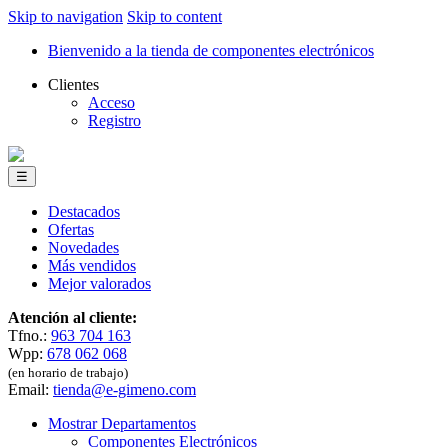
Skip to navigation
Skip to content
Bienvenido a la tienda de componentes electrónicos
Clientes
Acceso
Registro
☰
Destacados
Ofertas
Novedades
Más vendidos
Mejor valorados
Atención al cliente:
Tfno.:
963 704 163
Wpp:
678 062 068
(en horario de trabajo)
Email:
tienda@e-gimeno.com
Mostrar Departamentos
Componentes Electrónicos