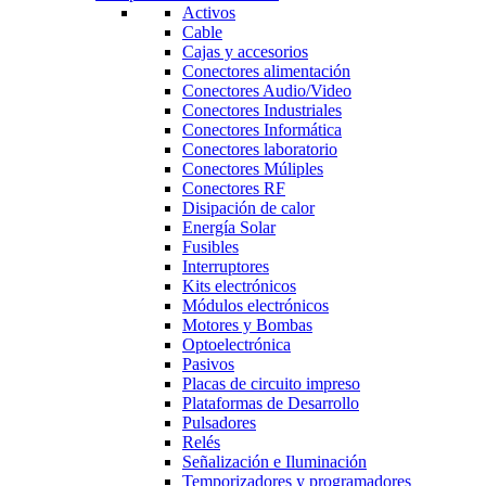
Activos
Cable
Cajas y accesorios
Conectores alimentación
Conectores Audio/Video
Conectores Industriales
Conectores Informática
Conectores laboratorio
Conectores Múliples
Conectores RF
Disipación de calor
Energía Solar
Fusibles
Interruptores
Kits electrónicos
Módulos electrónicos
Motores y Bombas
Optoelectrónica
Pasivos
Placas de circuito impreso
Plataformas de Desarrollo
Pulsadores
Relés
Señalización e Iluminación
Temporizadores y programadores