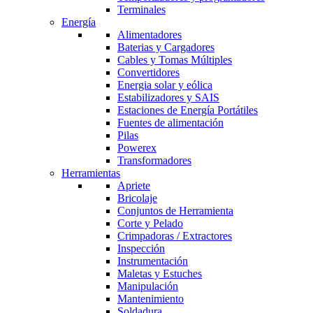
Terminales
Energía
Alimentadores
Baterias y Cargadores
Cables y Tomas Múltiples
Convertidores
Energia solar y eólica
Estabilizadores y SAIS
Estaciones de Energía Portátiles
Fuentes de alimentación
Pilas
Powerex
Transformadores
Herramientas
Apriete
Bricolaje
Conjuntos de Herramienta
Corte y Pelado
Crimpadoras / Extractores
Inspección
Instrumentación
Maletas y Estuches
Manipulación
Mantenimiento
Soldadura