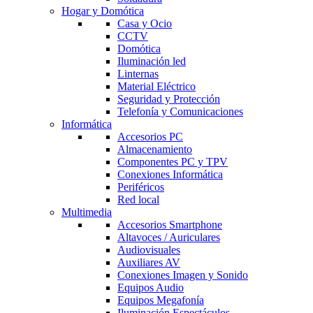
Hogar y Domótica
Casa y Ocio
CCTV
Domótica
Iluminación led
Linternas
Material Eléctrico
Seguridad y Protección
Telefonía y Comunicaciones
Informática
Accesorios PC
Almacenamiento
Componentes PC y TPV
Conexiones Informática
Periféricos
Red local
Multimedia
Accesorios Smartphone
Altavoces / Auriculares
Audiovisuales
Auxiliares AV
Conexiones Imagen y Sonido
Equipos Audio
Equipos Megafonía
Iluminación Espectáculos