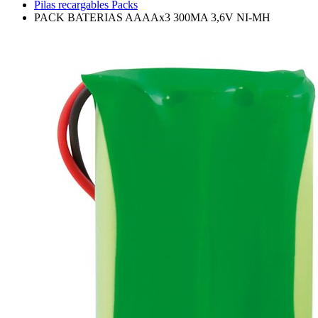
Pilas recargables Packs
PACK BATERIAS AAAAx3 300MA 3,6V NI-MH