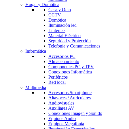
Hogar y Domótica
Casa y Ocio
CCTV
Domótica
Iluminación led
Linternas
Material Eléctrico
Seguridad y Protección
Telefonía y Comunicaciones
Informática
Accesorios PC
Almacenamiento
Componentes PC y TPV
Conexiones Informática
Periféricos
Red local
Multimedia
Accesorios Smartphone
Altavoces / Auriculares
Audiovisuales
Auxiliares AV
Conexiones Imagen y Sonido
Equipos Audio
Equipos Megafonía
Iluminación Espectáculos