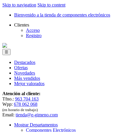
Skip to navigation
Skip to content
Bienvenido a la tienda de componentes electrónicos
Clientes
Acceso
Registro
☰
Destacados
Ofertas
Novedades
Más vendidos
Mejor valorados
Atención al cliente:
Tfno.:
963 704 163
Wpp:
678 062 068
(en horario de trabajo)
Email:
tienda@e-gimeno.com
Mostrar Departamentos
Componentes Electrónicos