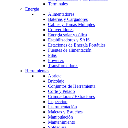
Terminales
Energía
Alimentadores
Baterias y Cargadores
Cables y Tomas Múltiples
Convertidores
Energia solar y eólica
Estabilizadores y SAIS
Estaciones de Energía Portátiles
Fuentes de alimentación
Pilas
Powerex
Transformadores
Herramientas
Apriete
Bricolaje
Conjuntos de Herramienta
Corte y Pelado
Crimpadoras / Extractores
Inspección
Instrumentación
Maletas y Estuches
Manipulación
Mantenimiento
Soldadura