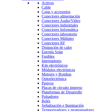
Activos
Cable
Cajas y accesorios
Conectores alimentación
Conectores Audio/Video
Conectores Industriales
Conectores Informática
Conectores laboratorio
Conectores Múliples
Conectores RF
Disipación de calor
Energía Solar
Fusibles
Interruptores
Kits electrónicos
Módulos electrónicos
Motores y Bombas
Optoelectrónica
Pasivos
Placas de circuito impreso
Plataformas de Desarrollo
Pulsadores
Relés
Señalización e Iluminación
Temporizadores y programadores