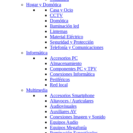
Hogar y Domótica
Casa y Ocio
CCTV
Domótica
Iluminación led
Linternas
Material Eléctrico
Seguridad y Protección
Telefonía y Comunicaciones
Informática
Accesorios PC
Almacenamiento
Componentes PC y TPV
Conexiones Informática
Periféricos
Red local
Multimedia
Accesorios Smartphone
Altavoces / Auriculares
Audiovisuales
Auxiliares AV
Conexiones Imagen y Sonido
Equipos Audio
Equipos Megafonía
Iluminación Espectáculos