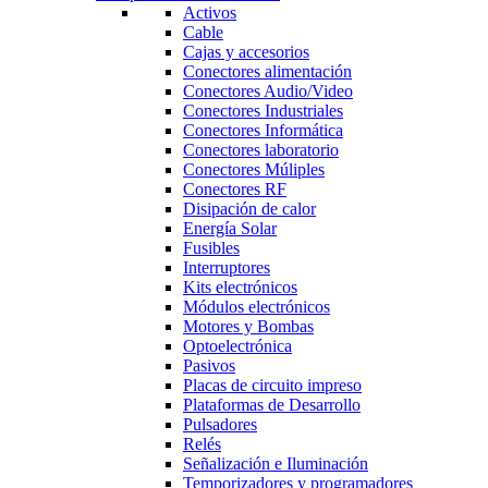
Activos
Cable
Cajas y accesorios
Conectores alimentación
Conectores Audio/Video
Conectores Industriales
Conectores Informática
Conectores laboratorio
Conectores Múliples
Conectores RF
Disipación de calor
Energía Solar
Fusibles
Interruptores
Kits electrónicos
Módulos electrónicos
Motores y Bombas
Optoelectrónica
Pasivos
Placas de circuito impreso
Plataformas de Desarrollo
Pulsadores
Relés
Señalización e Iluminación
Temporizadores y programadores