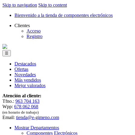
Skip to navigation
Skip to content
Bienvenido a la tienda de componentes electrónicos
Clientes
Acceso
Registro
☰
Destacados
Ofertas
Novedades
Más vendidos
Mejor valorados
Atención al cliente:
Tfno.:
963 704 163
Wpp:
678 062 068
(en horario de trabajo)
Email:
tienda@e-gimeno.com
Mostrar Departamentos
Componentes Electrónicos