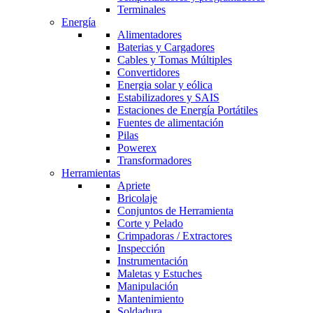
Terminales
Energía
Alimentadores
Baterias y Cargadores
Cables y Tomas Múltiples
Convertidores
Energia solar y eólica
Estabilizadores y SAIS
Estaciones de Energía Portátiles
Fuentes de alimentación
Pilas
Powerex
Transformadores
Herramientas
Apriete
Bricolaje
Conjuntos de Herramienta
Corte y Pelado
Crimpadoras / Extractores
Inspección
Instrumentación
Maletas y Estuches
Manipulación
Mantenimiento
Soldadura