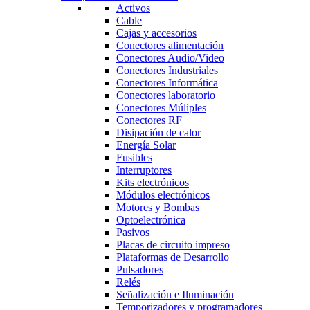
Activos
Cable
Cajas y accesorios
Conectores alimentación
Conectores Audio/Video
Conectores Industriales
Conectores Informática
Conectores laboratorio
Conectores Múliples
Conectores RF
Disipación de calor
Energía Solar
Fusibles
Interruptores
Kits electrónicos
Módulos electrónicos
Motores y Bombas
Optoelectrónica
Pasivos
Placas de circuito impreso
Plataformas de Desarrollo
Pulsadores
Relés
Señalización e Iluminación
Temporizadores y programadores