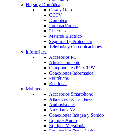
Hogar y Domótica
Casa y Ocio
CCTV
Domótica
Iluminación led
Linternas
Material Eléctrico
Seguridad y Protección
Telefonía y Comunicaciones
Informática
Accesorios PC
Almacenamiento
Componentes PC y TPV
Conexiones Informática
Periféricos
Red local
Multimedia
Accesorios Smartphone
Altavoces / Auriculares
Audiovisuales
Auxiliares AV
Conexiones Imagen y Sonido
Equipos Audio
Equipos Megafonía
Iluminación Espectáculos