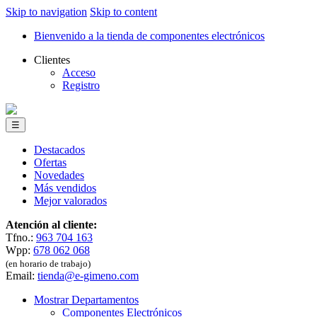
Skip to navigation
Skip to content
Bienvenido a la tienda de componentes electrónicos
Clientes
Acceso
Registro
☰
Destacados
Ofertas
Novedades
Más vendidos
Mejor valorados
Atención al cliente:
Tfno.:
963 704 163
Wpp:
678 062 068
(en horario de trabajo)
Email:
tienda@e-gimeno.com
Mostrar Departamentos
Componentes Electrónicos