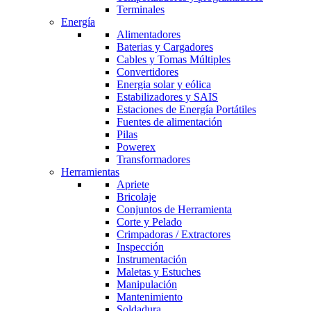
Terminales
Energía
Alimentadores
Baterias y Cargadores
Cables y Tomas Múltiples
Convertidores
Energia solar y eólica
Estabilizadores y SAIS
Estaciones de Energía Portátiles
Fuentes de alimentación
Pilas
Powerex
Transformadores
Herramientas
Apriete
Bricolaje
Conjuntos de Herramienta
Corte y Pelado
Crimpadoras / Extractores
Inspección
Instrumentación
Maletas y Estuches
Manipulación
Mantenimiento
Soldadura