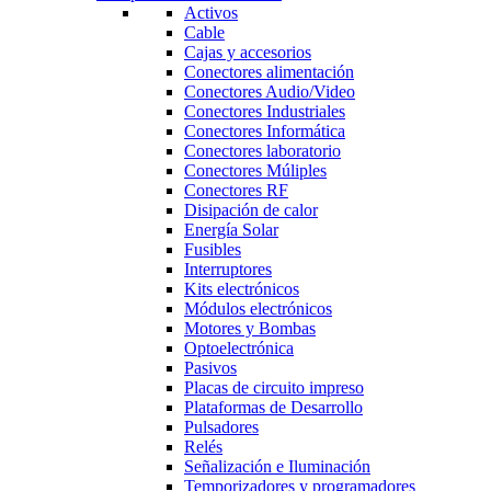
Activos
Cable
Cajas y accesorios
Conectores alimentación
Conectores Audio/Video
Conectores Industriales
Conectores Informática
Conectores laboratorio
Conectores Múliples
Conectores RF
Disipación de calor
Energía Solar
Fusibles
Interruptores
Kits electrónicos
Módulos electrónicos
Motores y Bombas
Optoelectrónica
Pasivos
Placas de circuito impreso
Plataformas de Desarrollo
Pulsadores
Relés
Señalización e Iluminación
Temporizadores y programadores