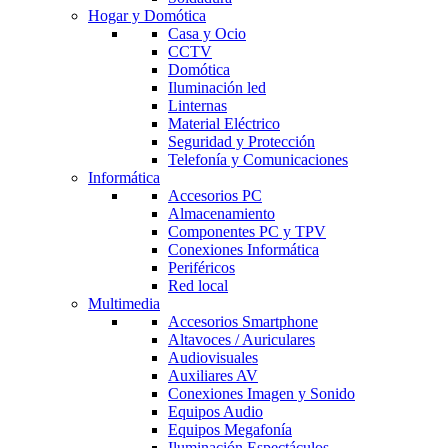
Hogar y Domótica
Casa y Ocio
CCTV
Domótica
Iluminación led
Linternas
Material Eléctrico
Seguridad y Protección
Telefonía y Comunicaciones
Informática
Accesorios PC
Almacenamiento
Componentes PC y TPV
Conexiones Informática
Periféricos
Red local
Multimedia
Accesorios Smartphone
Altavoces / Auriculares
Audiovisuales
Auxiliares AV
Conexiones Imagen y Sonido
Equipos Audio
Equipos Megafonía
Iluminación Espectáculos