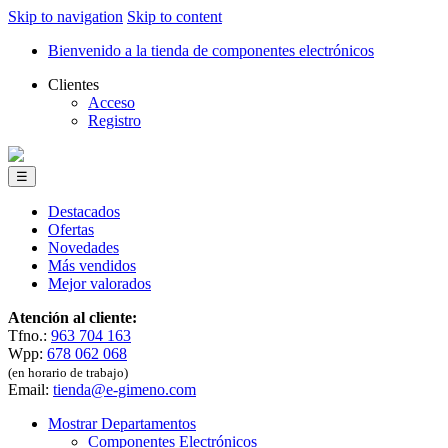
Skip to navigation
Skip to content
Bienvenido a la tienda de componentes electrónicos
Clientes
Acceso
Registro
☰
Destacados
Ofertas
Novedades
Más vendidos
Mejor valorados
Atención al cliente:
Tfno.:
963 704 163
Wpp:
678 062 068
(en horario de trabajo)
Email:
tienda@e-gimeno.com
Mostrar Departamentos
Componentes Electrónicos