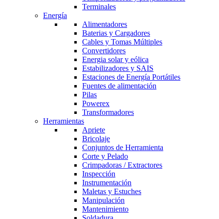
Terminales
Energía
Alimentadores
Baterias y Cargadores
Cables y Tomas Múltiples
Convertidores
Energia solar y eólica
Estabilizadores y SAIS
Estaciones de Energía Portátiles
Fuentes de alimentación
Pilas
Powerex
Transformadores
Herramientas
Apriete
Bricolaje
Conjuntos de Herramienta
Corte y Pelado
Crimpadoras / Extractores
Inspección
Instrumentación
Maletas y Estuches
Manipulación
Mantenimiento
Soldadura