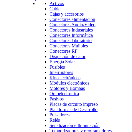
Activos
Cable
Cajas y accesorios
Conectores alimentación
Conectores Audio/Video
Conectores Industriales
Conectores Informática
Conectores laboratorio
Conectores Múliples
Conectores RF
Disipación de calor
Energía Solar
Fusibles
Interruptores
Kits electrónicos
Módulos electrónicos
Motores y Bombas
Optoelectrónica
Pasivos
Placas de circuito impreso
Plataformas de Desarrollo
Pulsadores
Relés
Señalización e Iluminación
Temporizadores y programadores