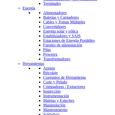
Terminales
Energía
Alimentadores
Baterias y Cargadores
Cables y Tomas Múltiples
Convertidores
Energia solar y eólica
Estabilizadores y SAIS
Estaciones de Energía Portátiles
Fuentes de alimentación
Pilas
Powerex
Transformadores
Herramientas
Apriete
Bricolaje
Conjuntos de Herramienta
Corte y Pelado
Crimpadoras / Extractores
Inspección
Instrumentación
Maletas y Estuches
Manipulación
Mantenimiento
Soldadura