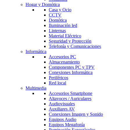
Hogar y Domótica
Casa y Ocio
CCTV
Domótica
Iluminación led
Linternas
Material Eléctrico
Seguridad y Protección
Telefonía y Comunicaciones
Informática
Accesorios PC
Almacenamiento
Componentes PC y TPV
Conexiones Informática
Periféricos
Red local
Multimedia
Accesorios Smartphone
Altavoces / Auriculares
Audiovisuales
Auxiliares AV
Conexiones Imagen y Sonido
Equipos Audio
Equipos Megafonía
Iluminación Espectáculos