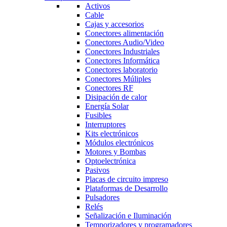
Activos
Cable
Cajas y accesorios
Conectores alimentación
Conectores Audio/Video
Conectores Industriales
Conectores Informática
Conectores laboratorio
Conectores Múliples
Conectores RF
Disipación de calor
Energía Solar
Fusibles
Interruptores
Kits electrónicos
Módulos electrónicos
Motores y Bombas
Optoelectrónica
Pasivos
Placas de circuito impreso
Plataformas de Desarrollo
Pulsadores
Relés
Señalización e Iluminación
Temporizadores y programadores