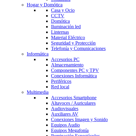
Hogar y Domótica
Casa y Ocio
CCTV
Domótica
Iluminación led
Linternas
Material Eléctrico
Seguridad y Protección
Telefonía y Comunicaciones
Informática
Accesorios PC
Almacenamiento
Componentes PC y TPV
Conexiones Informática
Periféricos
Red local
Multimedia
Accesorios Smartphone
Altavoces / Auriculares
Audiovisuales
Auxiliares AV
Conexiones Imagen y Sonido
Equipos Audio
Equipos Megafonía
Iluminación Espectáculos