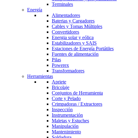
Terminales
Energía
Alimentadores
Baterias y Cargadores
Cables y Tomas Múltiples
Convertidores
Energia solar y eólica
Estabilizadores y SAIS
Estaciones de Energía Portátiles
Fuentes de alimentación
Pilas
Powerex
Transformadores
Herramientas
Apriete
Bricolaje
Conjuntos de Herramienta
Corte y Pelado
Crimpadoras / Extractores
Inspección
Instrumentación
Maletas y Estuches
Manipulación
Mantenimiento
Soldadura