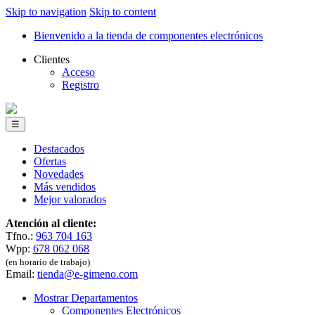
Skip to navigation
Skip to content
Bienvenido a la tienda de componentes electrónicos
Clientes
Acceso
Registro
☰
Destacados
Ofertas
Novedades
Más vendidos
Mejor valorados
Atención al cliente:
Tfno.:
963 704 163
Wpp:
678 062 068
(en horario de trabajo)
Email:
tienda@e-gimeno.com
Mostrar Departamentos
Componentes Electrónicos