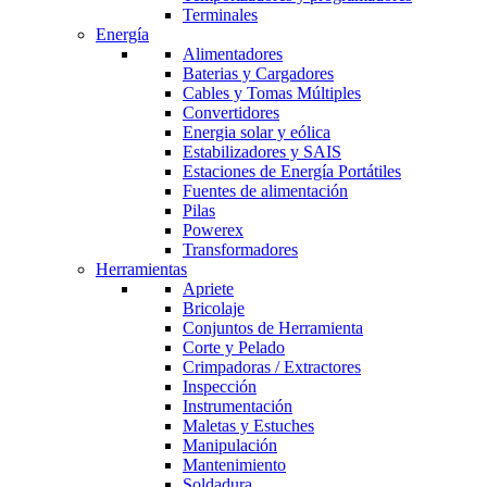
Terminales
Energía
Alimentadores
Baterias y Cargadores
Cables y Tomas Múltiples
Convertidores
Energia solar y eólica
Estabilizadores y SAIS
Estaciones de Energía Portátiles
Fuentes de alimentación
Pilas
Powerex
Transformadores
Herramientas
Apriete
Bricolaje
Conjuntos de Herramienta
Corte y Pelado
Crimpadoras / Extractores
Inspección
Instrumentación
Maletas y Estuches
Manipulación
Mantenimiento
Soldadura