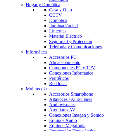
Hogar y Domótica
Casa y Ocio
CCTV
Domótica
Iluminación led
Linternas
Material Eléctrico
Seguridad y Protección
Telefonía y Comunicaciones
Informática
Accesorios PC
Almacenamiento
Componentes PC y TPV
Conexiones Informática
Periféricos
Red local
Multimedia
Accesorios Smartphone
Altavoces / Auriculares
Audiovisuales
Auxiliares AV
Conexiones Imagen y Sonido
Equipos Audio
Equipos Megafonía
Iluminación Espectáculos