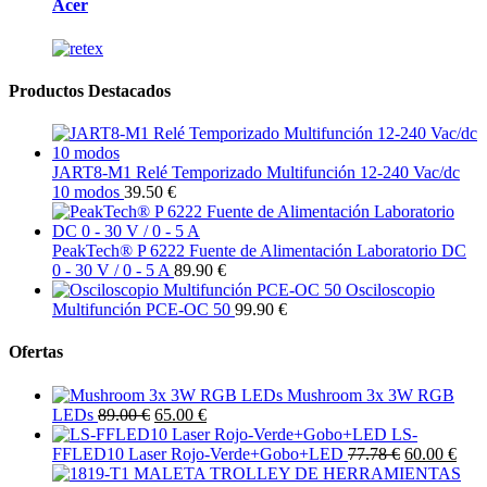
Acer
Productos Destacados
JART8-M1 Relé Temporizado Multifunción 12-240 Vac/dc
10 modos
39.50 €
PeakTech® P 6222 Fuente de Alimentación Laboratorio DC
0 - 30 V / 0 - 5 A
89.90 €
Osciloscopio
Multifunción PCE-OC 50
99.90 €
Ofertas
Mushroom 3x 3W RGB
LEDs
89.00 €
65.00 €
LS-
FFLED10 Laser Rojo-Verde+Gobo+LED
77.78 €
60.00 €