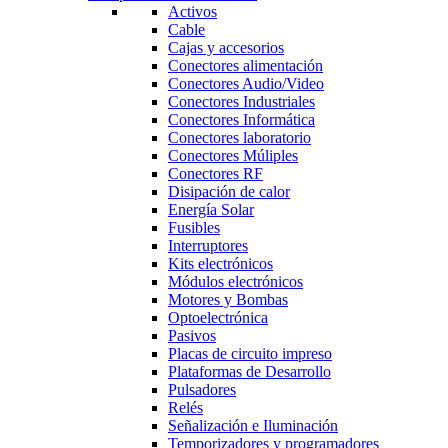
Activos
Cable
Cajas y accesorios
Conectores alimentación
Conectores Audio/Video
Conectores Industriales
Conectores Informática
Conectores laboratorio
Conectores Múliples
Conectores RF
Disipación de calor
Energía Solar
Fusibles
Interruptores
Kits electrónicos
Módulos electrónicos
Motores y Bombas
Optoelectrónica
Pasivos
Placas de circuito impreso
Plataformas de Desarrollo
Pulsadores
Relés
Señalización e Iluminación
Temporizadores y programadores