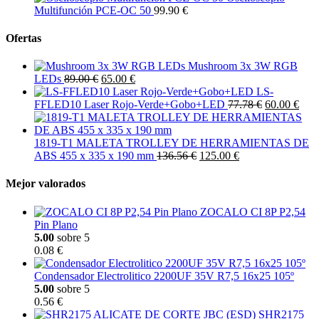
Multifunción PCE-OC 50
99.90 €
Ofertas
Mushroom 3x 3W RGB
LEDs
89.00 €
65.00 €
LS-
FFLED10 Laser Rojo-Verde+Gobo+LED
77.78 €
60.00 €
1819-T1 MALETA TROLLEY DE HERRAMIENTAS DE
ABS 455 x 335 x 190 mm
136.56 €
125.00 €
Mejor valorados
ZOCALO CI 8P P2,54
Pin Plano
5.00
sobre 5
0.08 €
Condensador Electrolitico 2200UF 35V R7,5 16x25 105º
5.00
sobre 5
0.56 €
SHR2175