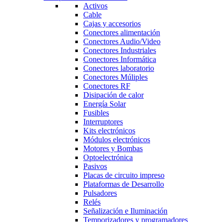
Activos
Cable
Cajas y accesorios
Conectores alimentación
Conectores Audio/Video
Conectores Industriales
Conectores Informática
Conectores laboratorio
Conectores Múliples
Conectores RF
Disipación de calor
Energía Solar
Fusibles
Interruptores
Kits electrónicos
Módulos electrónicos
Motores y Bombas
Optoelectrónica
Pasivos
Placas de circuito impreso
Plataformas de Desarrollo
Pulsadores
Relés
Señalización e Iluminación
Temporizadores y programadores