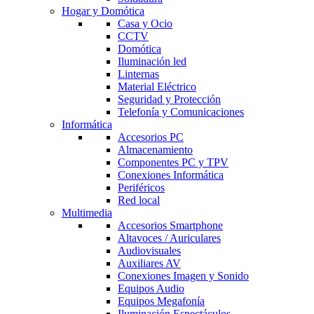
Hogar y Domótica
Casa y Ocio
CCTV
Domótica
Iluminación led
Linternas
Material Eléctrico
Seguridad y Protección
Telefonía y Comunicaciones
Informática
Accesorios PC
Almacenamiento
Componentes PC y TPV
Conexiones Informática
Periféricos
Red local
Multimedia
Accesorios Smartphone
Altavoces / Auriculares
Audiovisuales
Auxiliares AV
Conexiones Imagen y Sonido
Equipos Audio
Equipos Megafonía
Iluminación Espectáculos