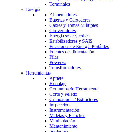
Terminales
Energía
Alimentadores
Baterias y Cargadores
Cables y Tomas Múltiples
Convertidores
Energia solar y eólica
Estabilizadores y SAIS
Estaciones de Energía Portátiles
Fuentes de alimentación
Pilas
Powerex
Transformadores
Herramientas
Apriete
Bricolaje
Conjuntos de Herramienta
Corte y Pelado
Crimpadoras / Extractores
Inspección
Instrumentación
Maletas y Estuches
Manipulación
Mantenimiento
Soldadura