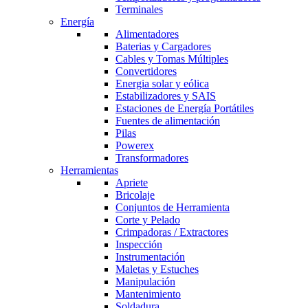
Terminales
Energía
Alimentadores
Baterias y Cargadores
Cables y Tomas Múltiples
Convertidores
Energia solar y eólica
Estabilizadores y SAIS
Estaciones de Energía Portátiles
Fuentes de alimentación
Pilas
Powerex
Transformadores
Herramientas
Apriete
Bricolaje
Conjuntos de Herramienta
Corte y Pelado
Crimpadoras / Extractores
Inspección
Instrumentación
Maletas y Estuches
Manipulación
Mantenimiento
Soldadura