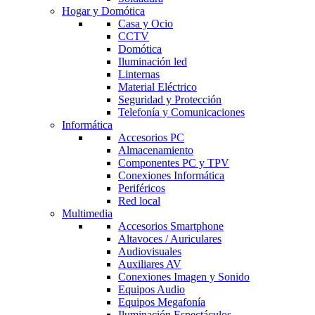
Hogar y Domótica
Casa y Ocio
CCTV
Domótica
Iluminación led
Linternas
Material Eléctrico
Seguridad y Protección
Telefonía y Comunicaciones
Informática
Accesorios PC
Almacenamiento
Componentes PC y TPV
Conexiones Informática
Periféricos
Red local
Multimedia
Accesorios Smartphone
Altavoces / Auriculares
Audiovisuales
Auxiliares AV
Conexiones Imagen y Sonido
Equipos Audio
Equipos Megafonía
Iluminación Espectáculos