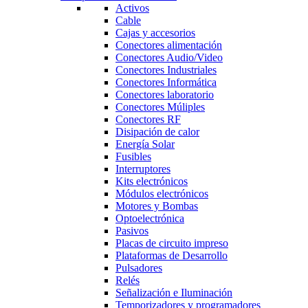
Activos
Cable
Cajas y accesorios
Conectores alimentación
Conectores Audio/Video
Conectores Industriales
Conectores Informática
Conectores laboratorio
Conectores Múliples
Conectores RF
Disipación de calor
Energía Solar
Fusibles
Interruptores
Kits electrónicos
Módulos electrónicos
Motores y Bombas
Optoelectrónica
Pasivos
Placas de circuito impreso
Plataformas de Desarrollo
Pulsadores
Relés
Señalización e Iluminación
Temporizadores y programadores