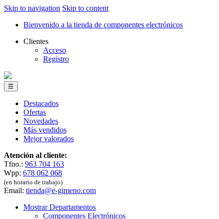
Skip to navigation
Skip to content
Bienvenido a la tienda de componentes electrónicos
Clientes
Acceso
Registro
☰
Destacados
Ofertas
Novedades
Más vendidos
Mejor valorados
Atención al cliente:
Tfno.:
963 704 163
Wpp:
678 062 068
(en horario de trabajo)
Email:
tienda@e-gimeno.com
Mostrar Departamentos
Componentes Electrónicos