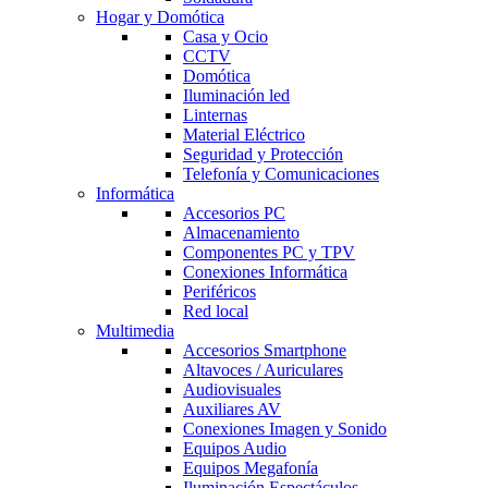
Hogar y Domótica
Casa y Ocio
CCTV
Domótica
Iluminación led
Linternas
Material Eléctrico
Seguridad y Protección
Telefonía y Comunicaciones
Informática
Accesorios PC
Almacenamiento
Componentes PC y TPV
Conexiones Informática
Periféricos
Red local
Multimedia
Accesorios Smartphone
Altavoces / Auriculares
Audiovisuales
Auxiliares AV
Conexiones Imagen y Sonido
Equipos Audio
Equipos Megafonía
Iluminación Espectáculos