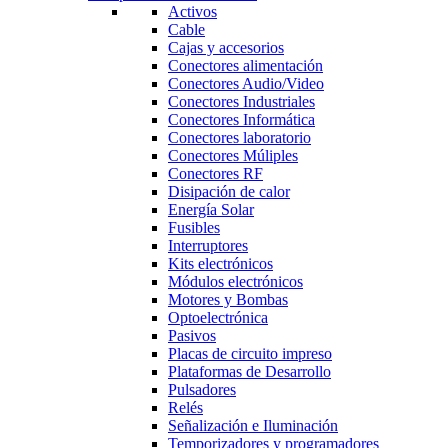
Activos
Cable
Cajas y accesorios
Conectores alimentación
Conectores Audio/Video
Conectores Industriales
Conectores Informática
Conectores laboratorio
Conectores Múliples
Conectores RF
Disipación de calor
Energía Solar
Fusibles
Interruptores
Kits electrónicos
Módulos electrónicos
Motores y Bombas
Optoelectrónica
Pasivos
Placas de circuito impreso
Plataformas de Desarrollo
Pulsadores
Relés
Señalización e Iluminación
Temporizadores y programadores