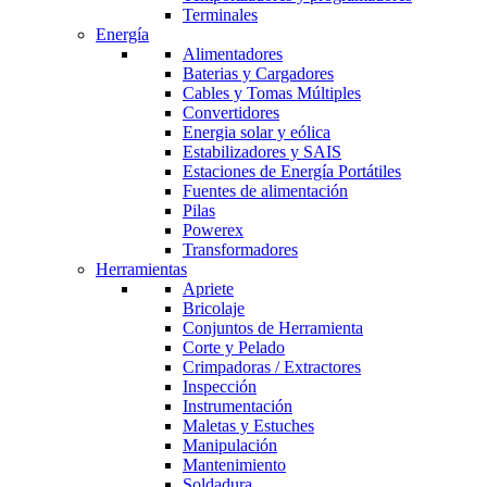
Terminales
Energía
Alimentadores
Baterias y Cargadores
Cables y Tomas Múltiples
Convertidores
Energia solar y eólica
Estabilizadores y SAIS
Estaciones de Energía Portátiles
Fuentes de alimentación
Pilas
Powerex
Transformadores
Herramientas
Apriete
Bricolaje
Conjuntos de Herramienta
Corte y Pelado
Crimpadoras / Extractores
Inspección
Instrumentación
Maletas y Estuches
Manipulación
Mantenimiento
Soldadura