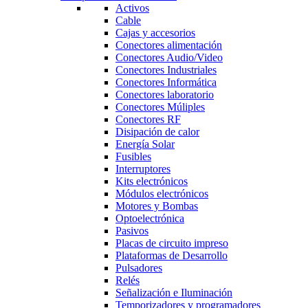
Activos
Cable
Cajas y accesorios
Conectores alimentación
Conectores Audio/Video
Conectores Industriales
Conectores Informática
Conectores laboratorio
Conectores Múliples
Conectores RF
Disipación de calor
Energía Solar
Fusibles
Interruptores
Kits electrónicos
Módulos electrónicos
Motores y Bombas
Optoelectrónica
Pasivos
Placas de circuito impreso
Plataformas de Desarrollo
Pulsadores
Relés
Señalización e Iluminación
Temporizadores y programadores