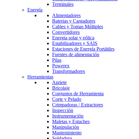
Terminales
Energía
Alimentadores
Baterias y Cargadores
Cables y Tomas Múltiples
Convertidores
Energia solar y eólica
Estabilizadores y SAIS
Estaciones de Energía Portátiles
Fuentes de alimentación
Pilas
Powerex
Transformadores
Herramientas
Apriete
Bricolaje
Conjuntos de Herramienta
Corte y Pelado
Crimpadoras / Extractores
Inspección
Instrumentación
Maletas y Estuches
Manipulación
Mantenimiento
Soldadura