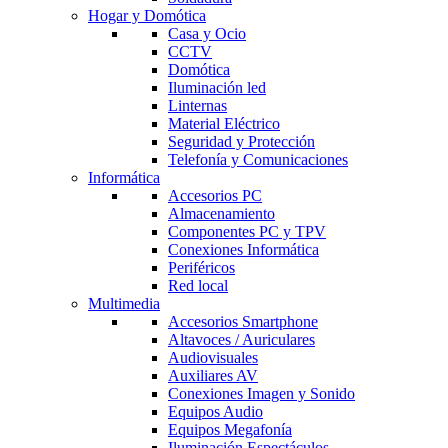
Hogar y Domótica
Casa y Ocio
CCTV
Domótica
Iluminación led
Linternas
Material Eléctrico
Seguridad y Protección
Telefonía y Comunicaciones
Informática
Accesorios PC
Almacenamiento
Componentes PC y TPV
Conexiones Informática
Periféricos
Red local
Multimedia
Accesorios Smartphone
Altavoces / Auriculares
Audiovisuales
Auxiliares AV
Conexiones Imagen y Sonido
Equipos Audio
Equipos Megafonía
Iluminación Espectáculos