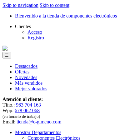
Skip to navigation
Skip to content
Bienvenido a la tienda de componentes electrónicos
Clientes
Acceso
Registro
☰
Destacados
Ofertas
Novedades
Más vendidos
Mejor valorados
Atención al cliente:
Tfno.:
963 704 163
Wpp:
678 062 068
(en horario de trabajo)
Email:
tienda@e-gimeno.com
Mostrar Departamentos
Componentes Electrónicos