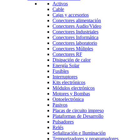
Activos
Cable
Cajas y accesorios
Conectores alimentación
Conectores Audio/Video
Conectores Industriales
Conectores Informática
Conectores laboratorio
Conectores Múliples
Conectores RF
Disipación de calor
Energía Solar
Fusibles
Interruptores
Kits electrónicos
Módulos electrónicos
Motores y Bombas
Optoelectrónica
Pasivos
Placas de circuito impreso
Plataformas de Desarrollo
Pulsadores
Relés
Señalización e Iluminación
Temporizadores y programadores