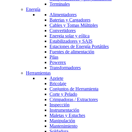
Terminales
Energía
Alimentadores
Baterias y Cargadores
Cables y Tomas Múltiples
Convertidores
Energia solar y eólica
Estabilizadores y SAIS
Estaciones de Energía Portátiles
Fuentes de alimentación
Pilas
Powerex
Transformadores
Herramientas
Apriete
Bricolaje
Conjuntos de Herramienta
Corte y Pelado
Crimpadoras / Extractores
Inspección
Instrumentación
Maletas y Estuches
Manipulación
Mantenimiento
Soldadura