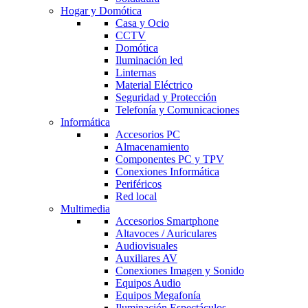
Hogar y Domótica
Casa y Ocio
CCTV
Domótica
Iluminación led
Linternas
Material Eléctrico
Seguridad y Protección
Telefonía y Comunicaciones
Informática
Accesorios PC
Almacenamiento
Componentes PC y TPV
Conexiones Informática
Periféricos
Red local
Multimedia
Accesorios Smartphone
Altavoces / Auriculares
Audiovisuales
Auxiliares AV
Conexiones Imagen y Sonido
Equipos Audio
Equipos Megafonía
Iluminación Espectáculos