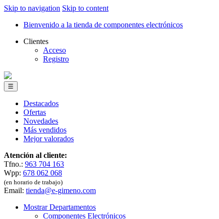
Skip to navigation
Skip to content
Bienvenido a la tienda de componentes electrónicos
Clientes
Acceso
Registro
☰
Destacados
Ofertas
Novedades
Más vendidos
Mejor valorados
Atención al cliente:
Tfno.:
963 704 163
Wpp:
678 062 068
(en horario de trabajo)
Email:
tienda@e-gimeno.com
Mostrar Departamentos
Componentes Electrónicos