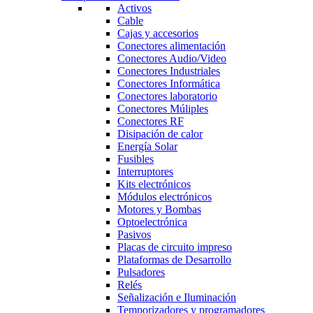
Activos
Cable
Cajas y accesorios
Conectores alimentación
Conectores Audio/Video
Conectores Industriales
Conectores Informática
Conectores laboratorio
Conectores Múliples
Conectores RF
Disipación de calor
Energía Solar
Fusibles
Interruptores
Kits electrónicos
Módulos electrónicos
Motores y Bombas
Optoelectrónica
Pasivos
Placas de circuito impreso
Plataformas de Desarrollo
Pulsadores
Relés
Señalización e Iluminación
Temporizadores y programadores