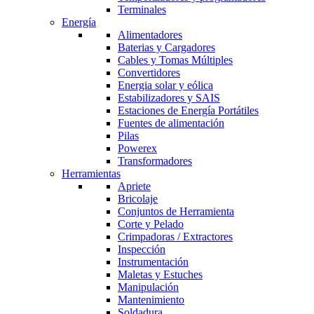
Terminales
Energía
Alimentadores
Baterias y Cargadores
Cables y Tomas Múltiples
Convertidores
Energia solar y eólica
Estabilizadores y SAIS
Estaciones de Energía Portátiles
Fuentes de alimentación
Pilas
Powerex
Transformadores
Herramientas
Apriete
Bricolaje
Conjuntos de Herramienta
Corte y Pelado
Crimpadoras / Extractores
Inspección
Instrumentación
Maletas y Estuches
Manipulación
Mantenimiento
Soldadura