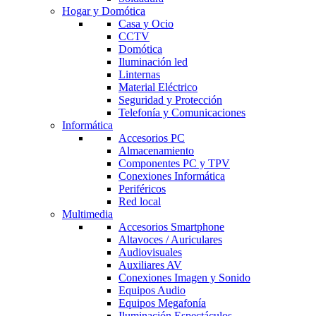
Hogar y Domótica
Casa y Ocio
CCTV
Domótica
Iluminación led
Linternas
Material Eléctrico
Seguridad y Protección
Telefonía y Comunicaciones
Informática
Accesorios PC
Almacenamiento
Componentes PC y TPV
Conexiones Informática
Periféricos
Red local
Multimedia
Accesorios Smartphone
Altavoces / Auriculares
Audiovisuales
Auxiliares AV
Conexiones Imagen y Sonido
Equipos Audio
Equipos Megafonía
Iluminación Espectáculos