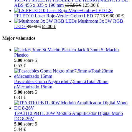
ABS 455 x 335 x 190 mm
136.56 €
125.00 €
LS-
FFLED10 Laser Rojo-Verde+Gobo+LED
77.78 €
60.00 €
Mushroom 3x 3W RGB
LEDs
89.00 €
65.00 €
Mejor valorados
Jack 6,3mm St Macho
Plastico
5.00
sobre 5
0.53 €
Pasacables Goma Negro øInt:7,5mm øTotal:20mm
øMecanizado 15mm
5.00
sobre 5
0.31 €
TPA3110 PBTL 30W Modulo Amplificador Digital Mono
DC 8-26V
5.00
sobre 5
5.44 €