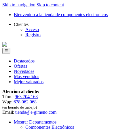
Skip to navigation
Skip to content
Bienvenido a la tienda de componentes electrónicos
Clientes
Acceso
Registro
☰
Destacados
Ofertas
Novedades
Más vendidos
Mejor valorados
Atención al cliente:
Tfno.:
963 704 163
Wpp:
678 062 068
(en horario de trabajo)
Email:
tienda@e-gimeno.com
Mostrar Departamentos
Componentes Electrónicos