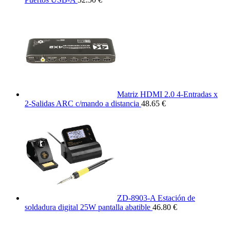
Matriz HDMI 2.0 4-Entradas x
2-Salidas ARC c/mando a distancia
48.65 €
ZD-8903-A Estación de
soldadura digital 25W pantalla abatible
46.80 €