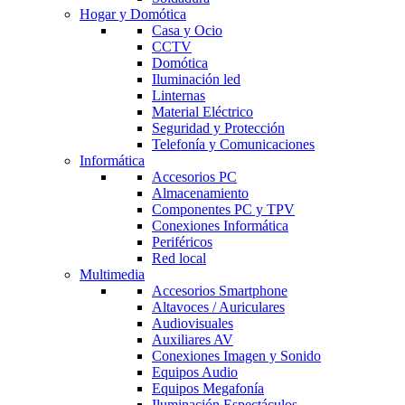
Hogar y Domótica
Casa y Ocio
CCTV
Domótica
Iluminación led
Linternas
Material Eléctrico
Seguridad y Protección
Telefonía y Comunicaciones
Informática
Accesorios PC
Almacenamiento
Componentes PC y TPV
Conexiones Informática
Periféricos
Red local
Multimedia
Accesorios Smartphone
Altavoces / Auriculares
Audiovisuales
Auxiliares AV
Conexiones Imagen y Sonido
Equipos Audio
Equipos Megafonía
Iluminación Espectáculos