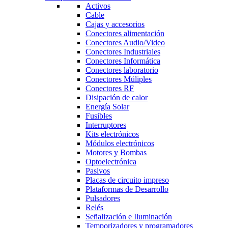
Activos
Cable
Cajas y accesorios
Conectores alimentación
Conectores Audio/Video
Conectores Industriales
Conectores Informática
Conectores laboratorio
Conectores Múliples
Conectores RF
Disipación de calor
Energía Solar
Fusibles
Interruptores
Kits electrónicos
Módulos electrónicos
Motores y Bombas
Optoelectrónica
Pasivos
Placas de circuito impreso
Plataformas de Desarrollo
Pulsadores
Relés
Señalización e Iluminación
Temporizadores y programadores