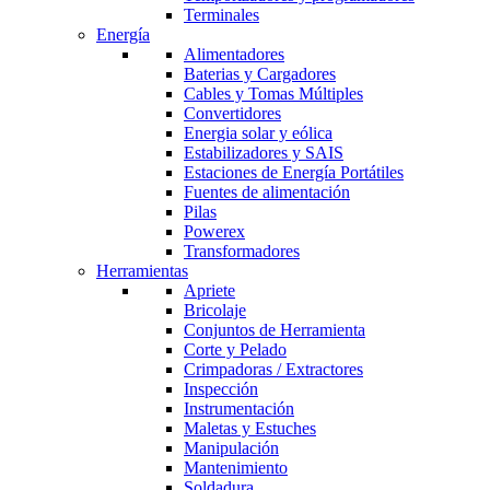
Terminales
Energía
Alimentadores
Baterias y Cargadores
Cables y Tomas Múltiples
Convertidores
Energia solar y eólica
Estabilizadores y SAIS
Estaciones de Energía Portátiles
Fuentes de alimentación
Pilas
Powerex
Transformadores
Herramientas
Apriete
Bricolaje
Conjuntos de Herramienta
Corte y Pelado
Crimpadoras / Extractores
Inspección
Instrumentación
Maletas y Estuches
Manipulación
Mantenimiento
Soldadura