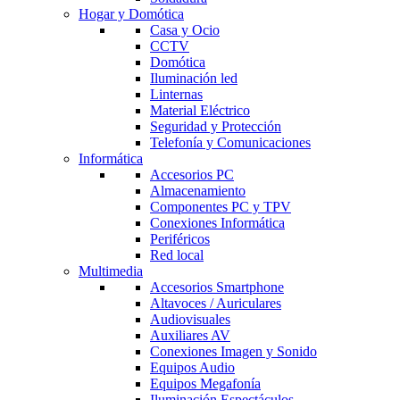
Hogar y Domótica
Casa y Ocio
CCTV
Domótica
Iluminación led
Linternas
Material Eléctrico
Seguridad y Protección
Telefonía y Comunicaciones
Informática
Accesorios PC
Almacenamiento
Componentes PC y TPV
Conexiones Informática
Periféricos
Red local
Multimedia
Accesorios Smartphone
Altavoces / Auriculares
Audiovisuales
Auxiliares AV
Conexiones Imagen y Sonido
Equipos Audio
Equipos Megafonía
Iluminación Espectáculos