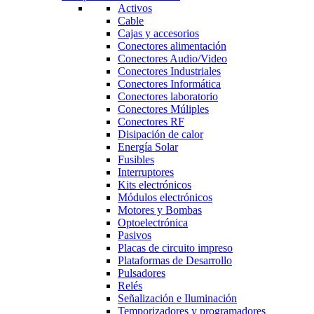
Activos
Cable
Cajas y accesorios
Conectores alimentación
Conectores Audio/Video
Conectores Industriales
Conectores Informática
Conectores laboratorio
Conectores Múliples
Conectores RF
Disipación de calor
Energía Solar
Fusibles
Interruptores
Kits electrónicos
Módulos electrónicos
Motores y Bombas
Optoelectrónica
Pasivos
Placas de circuito impreso
Plataformas de Desarrollo
Pulsadores
Relés
Señalización e Iluminación
Temporizadores y programadores