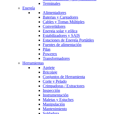
Terminales
Energía
Alimentadores
Baterias y Cargadores
Cables y Tomas Múltiples
Convertidores
Energia solar y eólica
Estabilizadores y SAIS
Estaciones de Energía Portátiles
Fuentes de alimentación
Pilas
Powerex
Transformadores
Herramientas
Apriete
Bricolaje
Conjuntos de Herramienta
Corte y Pelado
Crimpadoras / Extractores
Inspección
Instrumentación
Maletas y Estuches
Manipulación
Mantenimiento
Soldadura