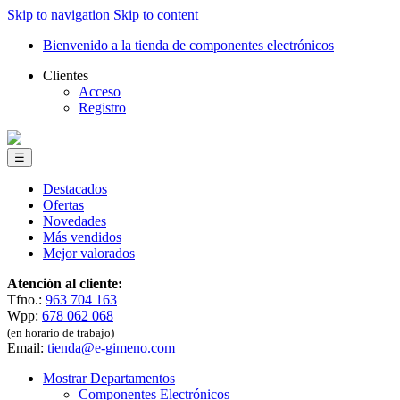
Skip to navigation
Skip to content
Bienvenido a la tienda de componentes electrónicos
Clientes
Acceso
Registro
☰
Destacados
Ofertas
Novedades
Más vendidos
Mejor valorados
Atención al cliente:
Tfno.:
963 704 163
Wpp:
678 062 068
(en horario de trabajo)
Email:
tienda@e-gimeno.com
Mostrar Departamentos
Componentes Electrónicos