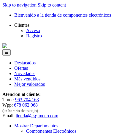
Skip to navigation
Skip to content
Bienvenido a la tienda de componentes electrónicos
Clientes
Acceso
Registro
☰
Destacados
Ofertas
Novedades
Más vendidos
Mejor valorados
Atención al cliente:
Tfno.:
963 704 163
Wpp:
678 062 068
(en horario de trabajo)
Email:
tienda@e-gimeno.com
Mostrar Departamentos
Componentes Electrónicos