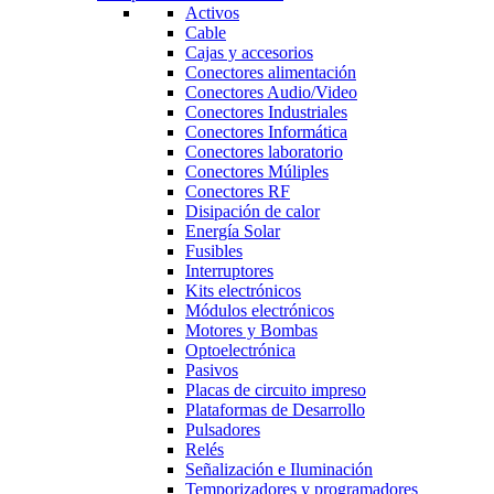
Activos
Cable
Cajas y accesorios
Conectores alimentación
Conectores Audio/Video
Conectores Industriales
Conectores Informática
Conectores laboratorio
Conectores Múliples
Conectores RF
Disipación de calor
Energía Solar
Fusibles
Interruptores
Kits electrónicos
Módulos electrónicos
Motores y Bombas
Optoelectrónica
Pasivos
Placas de circuito impreso
Plataformas de Desarrollo
Pulsadores
Relés
Señalización e Iluminación
Temporizadores y programadores