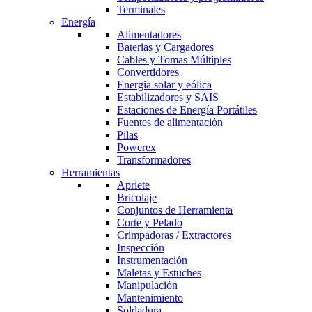
Terminales
Energía
Alimentadores
Baterias y Cargadores
Cables y Tomas Múltiples
Convertidores
Energia solar y eólica
Estabilizadores y SAIS
Estaciones de Energía Portátiles
Fuentes de alimentación
Pilas
Powerex
Transformadores
Herramientas
Apriete
Bricolaje
Conjuntos de Herramienta
Corte y Pelado
Crimpadoras / Extractores
Inspección
Instrumentación
Maletas y Estuches
Manipulación
Mantenimiento
Soldadura