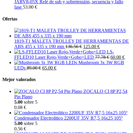
JARV8-05X Relé de sub y sobretensión, secuencia y fallo
fase
53.00 €
Ofertas
1819-T1 MALETA TROLLEY DE HERRAMIENTAS DE
ABS 455 x 335 x 190 mm
136.56 €
125.00 €
LS-
FFLED10 Laser Rojo-Verde+Gobo+LED
77.78 €
60.00 €
Mushroom 3x 3W RGB
LEDs
89.00 €
65.00 €
Mejor valorados
ZOCALO CI 8P P2,54
Pin Plano
5.00
sobre 5
0.08 €
Condensador Electrolitico 2200UF 35V R7,5 16x25 105º
5.00
sobre 5
0.56 €