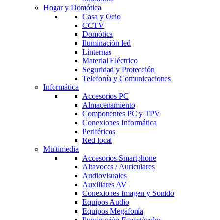
Hogar y Domótica
Casa y Ocio
CCTV
Domótica
Iluminación led
Linternas
Material Eléctrico
Seguridad y Protección
Telefonía y Comunicaciones
Informática
Accesorios PC
Almacenamiento
Componentes PC y TPV
Conexiones Informática
Periféricos
Red local
Multimedia
Accesorios Smartphone
Altavoces / Auriculares
Audiovisuales
Auxiliares AV
Conexiones Imagen y Sonido
Equipos Audio
Equipos Megafonía
Iluminación Espectáculos