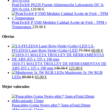
PeakTech® P6226 Fuente Alimentación Laboratorio DC 0-
30V/0-10A
129.90 €
PeakTech® P 5500 Medidor Calidad Aceite de Freír - TPM y
Temperatura
239.90 €
Ofertas
LS-
FFLED10 Laser Rojo-Verde+Gobo+LED
77.78 €
60.00 €
1819-T1 MALETA TROLLEY DE HERRAMIENTAS DE
ABS 455 x 335 x 190 mm
136.56 €
125.00 €
Mushroom 3x 3W RGB
LEDs
89.00 €
65.00 €
Mejor valorados
Pasacables Goma Negro øInt:7,5mm øTotal:20mm
øMecanizado 15mm