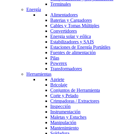
Terminales
Energía
Alimentadores
Baterias y Cargadores
Cables y Tomas Múltiples
Convertidores
Energia solar y eólica
Estabilizadores y SAIS
Estaciones de Energía Portátiles
Fuentes de alimentación
Pilas
Powerex
Transformadores
Herramientas
Apriete
Bricolaje
Conjuntos de Herramienta
Corte y Pelado
Crimpadoras / Extractores
Inspección
Instrumentación
Maletas y Estuches
Manipulación
Mantenimiento
Soldadura