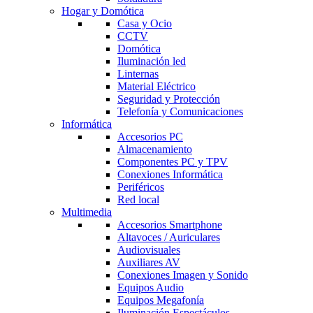
Hogar y Domótica
Casa y Ocio
CCTV
Domótica
Iluminación led
Linternas
Material Eléctrico
Seguridad y Protección
Telefonía y Comunicaciones
Informática
Accesorios PC
Almacenamiento
Componentes PC y TPV
Conexiones Informática
Periféricos
Red local
Multimedia
Accesorios Smartphone
Altavoces / Auriculares
Audiovisuales
Auxiliares AV
Conexiones Imagen y Sonido
Equipos Audio
Equipos Megafonía
Iluminación Espectáculos