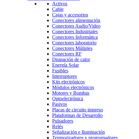
Activos
Cable
Cajas y accesorios
Conectores alimentación
Conectores Audio/Video
Conectores Industriales
Conectores Informática
Conectores laboratorio
Conectores Múliples
Conectores RF
Disipación de calor
Energía Solar
Fusibles
Interruptores
Kits electrónicos
Módulos electrónicos
Motores y Bombas
Optoelectrónica
Pasivos
Placas de circuito impreso
Plataformas de Desarrollo
Pulsadores
Relés
Señalización e Iluminación
Temporizadores y programadores