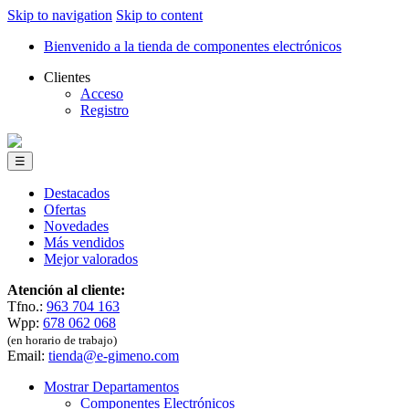
Skip to navigation
Skip to content
Bienvenido a la tienda de componentes electrónicos
Clientes
Acceso
Registro
☰
Destacados
Ofertas
Novedades
Más vendidos
Mejor valorados
Atención al cliente:
Tfno.:
963 704 163
Wpp:
678 062 068
(en horario de trabajo)
Email:
tienda@e-gimeno.com
Mostrar Departamentos
Componentes Electrónicos