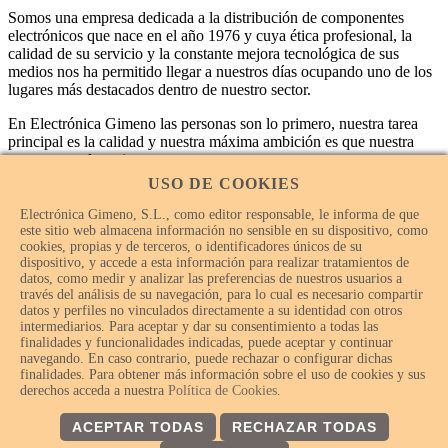
Somos una empresa dedicada a la distribución de componentes
electrónicos que nace en el año 1976 y cuya ética profesional, la
calidad de su servicio y la constante mejora tecnológica de sus
medios nos ha permitido llegar a nuestros días ocupando uno de los
lugares más destacados dentro de nuestro sector.
En Electrónica Gimeno las personas son lo primero, nuestra tarea
principal es la calidad y nuestra máxima ambición es que nuestra
empresa sea la mejor.
USO DE COOKIES
Electrónica Gimeno, S.L., como editor responsable, le informa de que
este sitio web almacena información no sensible en su dispositivo, como
cookies, propias y de terceros, o identificadores únicos de su
dispositivo, y accede a esta información para realizar tratamientos de
datos, como medir y analizar las preferencias de nuestros usuarios a
través del análisis de su navegación, para lo cual es necesario compartir
datos y perfiles no vinculados directamente a su identidad con otros
intermediarios. Para aceptar y dar su consentimiento a todas las
finalidades y funcionalidades indicadas, puede aceptar y continuar
navegando. En caso contrario, puede rechazar o configurar dichas
finalidades. Para obtener más información sobre el uso de cookies y sus
© Electrónica Gimeno 2018 – 2026 - Todos los derechos
derechos acceda a nuestra
Política de Cookies
.
reservados.
ACEPTAR TODAS
RECHAZAR TODAS