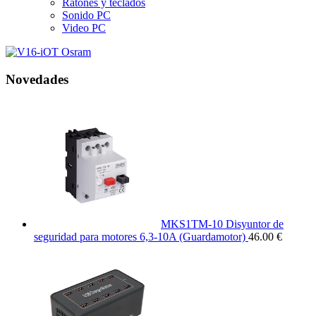
Ratones y teclados
Sonido PC
Video PC
Novedades
MKS1TM-10 Disyuntor de
seguridad para motores 6,3-10A (Guardamotor)
46.00 €