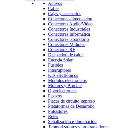
Activos
Cable
Cajas y accesorios
Conectores alimentación
Conectores Audio/Video
Conectores Industriales
Conectores Informática
Conectores laboratorio
Conectores Múliples
Conectores RF
Disipación de calor
Energía Solar
Fusibles
Interruptores
Kits electrónicos
Módulos electrónicos
Motores y Bombas
Optoelectrónica
Pasivos
Placas de circuito impreso
Plataformas de Desarrollo
Pulsadores
Relés
Señalización e Iluminación
Temporizadores y programadores