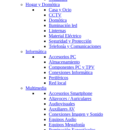
Hogar y Domótica
Casa y Ocio
CCTV
Domótica
Iluminación led
Linternas
Material Eléctrico
Seguridad y Protección
Telefonía y Comunicaciones
Informática
Accesorios PC
Almacenamiento
Componentes PC y TPV
Conexiones Informática
Periféricos
Red local
Multimedia
Accesorios Smartphone
Altavoces / Auriculares
Audiovisuales
Auxiliares AV
Conexiones Imagen y Sonido
Equipos Audio
Equipos Megafonía
Iluminación Espectáculos