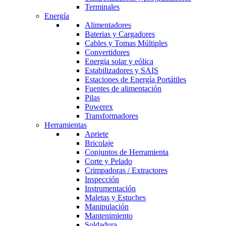
Terminales
Energía
Alimentadores
Baterias y Cargadores
Cables y Tomas Múltiples
Convertidores
Energia solar y eólica
Estabilizadores y SAIS
Estaciones de Energía Portátiles
Fuentes de alimentación
Pilas
Powerex
Transformadores
Herramientas
Apriete
Bricolaje
Conjuntos de Herramienta
Corte y Pelado
Crimpadoras / Extractores
Inspección
Instrumentación
Maletas y Estuches
Manipulación
Mantenimiento
Soldadura