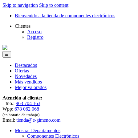
Skip to navigation
Skip to content
Bienvenido a la tienda de componentes electrónicos
Clientes
Acceso
Registro
☰
Destacados
Ofertas
Novedades
Más vendidos
Mejor valorados
Atención al cliente:
Tfno.:
963 704 163
Wpp:
678 062 068
(en horario de trabajo)
Email:
tienda@e-gimeno.com
Mostrar Departamentos
Componentes Electrónicos