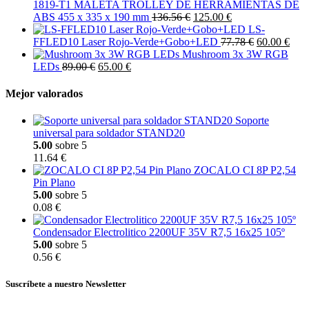
1819-T1 MALETA TROLLEY DE HERRAMIENTAS DE
ABS 455 x 335 x 190 mm
136.56 €
125.00 €
LS-
FFLED10 Laser Rojo-Verde+Gobo+LED
77.78 €
60.00 €
Mushroom 3x 3W RGB
LEDs
89.00 €
65.00 €
Mejor valorados
Soporte
universal para soldador STAND20
5.00
sobre 5
11.64 €
ZOCALO CI 8P P2,54
Pin Plano
5.00
sobre 5
0.08 €
Condensador Electrolitico 2200UF 35V R7,5 16x25 105º
5.00
sobre 5
0.56 €
Suscríbete a nuestro Newsletter