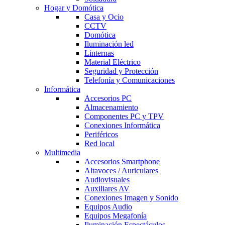
Hogar y Domótica
Casa y Ocio
CCTV
Domótica
Iluminación led
Linternas
Material Eléctrico
Seguridad y Protección
Telefonía y Comunicaciones
Informática
Accesorios PC
Almacenamiento
Componentes PC y TPV
Conexiones Informática
Periféricos
Red local
Multimedia
Accesorios Smartphone
Altavoces / Auriculares
Audiovisuales
Auxiliares AV
Conexiones Imagen y Sonido
Equipos Audio
Equipos Megafonía
Iluminación Espectáculos