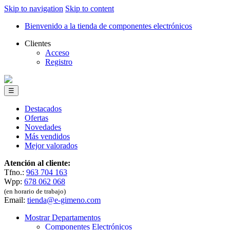
Skip to navigation
Skip to content
Bienvenido a la tienda de componentes electrónicos
Clientes
Acceso
Registro
☰
Destacados
Ofertas
Novedades
Más vendidos
Mejor valorados
Atención al cliente:
Tfno.:
963 704 163
Wpp:
678 062 068
(en horario de trabajo)
Email:
tienda@e-gimeno.com
Mostrar Departamentos
Componentes Electrónicos