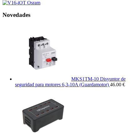
Novedades
MKS1TM-10 Disyuntor de
seguridad para motores 6,3-10A (Guardamotor)
46.00 €