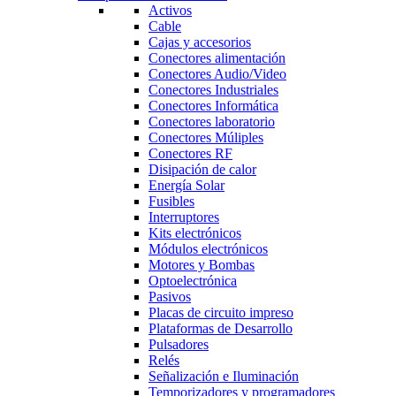
Activos
Cable
Cajas y accesorios
Conectores alimentación
Conectores Audio/Video
Conectores Industriales
Conectores Informática
Conectores laboratorio
Conectores Múliples
Conectores RF
Disipación de calor
Energía Solar
Fusibles
Interruptores
Kits electrónicos
Módulos electrónicos
Motores y Bombas
Optoelectrónica
Pasivos
Placas de circuito impreso
Plataformas de Desarrollo
Pulsadores
Relés
Señalización e Iluminación
Temporizadores y programadores