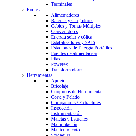
Terminales
Energía
Alimentadores
Baterias y Cargadores
Cables y Tomas Múltiples
Convertidores
Energia solar y eólica
Estabilizadores y SAIS
Estaciones de Energía Portátiles
Fuentes de alimentación
Pilas
Powerex
Transformadores
Herramientas
Apriete
Bricolaje
Conjuntos de Herramienta
Corte y Pelado
Crimpadoras / Extractores
Inspección
Instrumentación
Maletas y Estuches
Manipulación
Mantenimiento
Soldadura