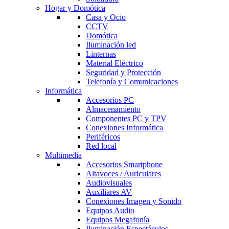
Hogar y Domótica
Casa y Ocio
CCTV
Domótica
Iluminación led
Linternas
Material Eléctrico
Seguridad y Protección
Telefonía y Comunicaciones
Informática
Accesorios PC
Almacenamiento
Componentes PC y TPV
Conexiones Informática
Periféricos
Red local
Multimedia
Accesorios Smartphone
Altavoces / Auriculares
Audiovisuales
Auxiliares AV
Conexiones Imagen y Sonido
Equipos Audio
Equipos Megafonía
Iluminación Espectáculos