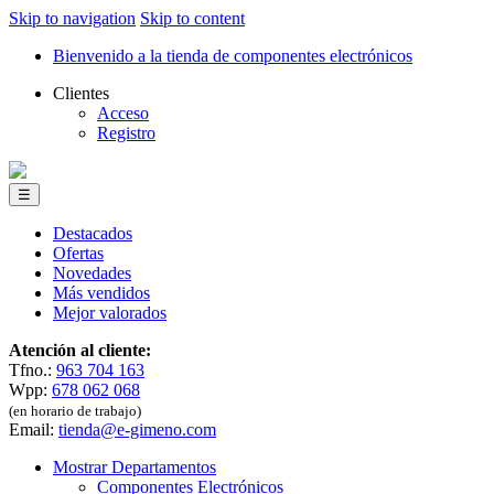
Skip to navigation
Skip to content
Bienvenido a la tienda de componentes electrónicos
Clientes
Acceso
Registro
☰
Destacados
Ofertas
Novedades
Más vendidos
Mejor valorados
Atención al cliente:
Tfno.:
963 704 163
Wpp:
678 062 068
(en horario de trabajo)
Email:
tienda@e-gimeno.com
Mostrar Departamentos
Componentes Electrónicos