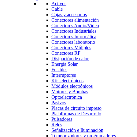
Activos
Cable
Cajas y accesorios
Conectores alimentación
Conectores Audio/Video
Conectores Industriales
Conectores Informática
Conectores laboratorio
Conectores Múliples
Conectores RF
Disipación de calor
Energía Solar
Fusibles
Interruptores
Kits electrónicos
Módulos electrónicos
Motores y Bombas
Optoelectrónica
Pasivos
Placas de circuito impreso
Plataformas de Desarrollo
Pulsadores
Relés
Señalización e Iluminación
Temporizadores y programadores