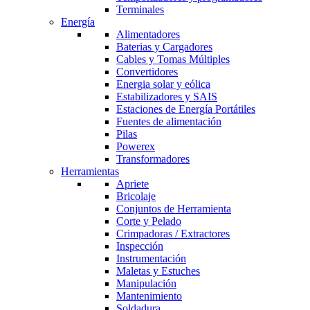
Terminales
Energía
Alimentadores
Baterias y Cargadores
Cables y Tomas Múltiples
Convertidores
Energia solar y eólica
Estabilizadores y SAIS
Estaciones de Energía Portátiles
Fuentes de alimentación
Pilas
Powerex
Transformadores
Herramientas
Apriete
Bricolaje
Conjuntos de Herramienta
Corte y Pelado
Crimpadoras / Extractores
Inspección
Instrumentación
Maletas y Estuches
Manipulación
Mantenimiento
Soldadura