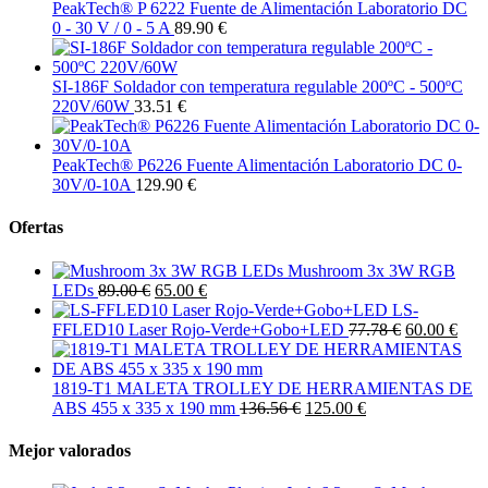
PeakTech® P 6222 Fuente de Alimentación Laboratorio DC
0 - 30 V / 0 - 5 A
89.90 €
SI-186F Soldador con temperatura regulable 200ºC - 500ºC
220V/60W
33.51 €
PeakTech® P6226 Fuente Alimentación Laboratorio DC 0-
30V/0-10A
129.90 €
Ofertas
Mushroom 3x 3W RGB
LEDs
89.00 €
65.00 €
LS-
FFLED10 Laser Rojo-Verde+Gobo+LED
77.78 €
60.00 €
1819-T1 MALETA TROLLEY DE HERRAMIENTAS DE
ABS 455 x 335 x 190 mm
136.56 €
125.00 €
Mejor valorados