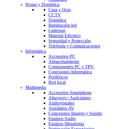
Hogar y Domótica
Casa y Ocio
CCTV
Domótica
Iluminación led
Linternas
Material Eléctrico
Seguridad y Protección
Telefonía y Comunicaciones
Informática
Accesorios PC
Almacenamiento
Componentes PC y TPV
Conexiones Informática
Periféricos
Red local
Multimedia
Accesorios Smartphone
Altavoces / Auriculares
Audiovisuales
Auxiliares AV
Conexiones Imagen y Sonido
Equipos Audio
Equipos Megafonía
Iluminación Espectáculos