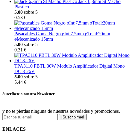
Jack 6,3mm St Macho
Plastico
5.00
sobre 5
0.53 €
Pasacables Goma Negro øInt:7,5mm øTotal:20mm
øMecanizado 15mm
5.00
sobre 5
0.31 €
TPA3110 PBTL 30W Modulo Amplificador Digital Mono
DC 8-26V
5.00
sobre 5
5.44 €
Suscríbete a nuestro Newsletter
y no te pierdas ninguna de nuestras novedades y promociones.
¡Suscribirme!
ENLACES