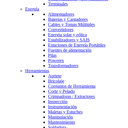
Terminales
Energía
Alimentadores
Baterias y Cargadores
Cables y Tomas Múltiples
Convertidores
Energia solar y eólica
Estabilizadores y SAIS
Estaciones de Energía Portátiles
Fuentes de alimentación
Pilas
Powerex
Transformadores
Herramientas
Apriete
Bricolaje
Conjuntos de Herramienta
Corte y Pelado
Crimpadoras / Extractores
Inspección
Instrumentación
Maletas y Estuches
Manipulación
Mantenimiento
Soldadura