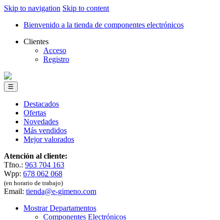
Skip to navigation
Skip to content
Bienvenido a la tienda de componentes electrónicos
Clientes
Acceso
Registro
☰
Destacados
Ofertas
Novedades
Más vendidos
Mejor valorados
Atención al cliente:
Tfno.:
963 704 163
Wpp:
678 062 068
(en horario de trabajo)
Email:
tienda@e-gimeno.com
Mostrar Departamentos
Componentes Electrónicos