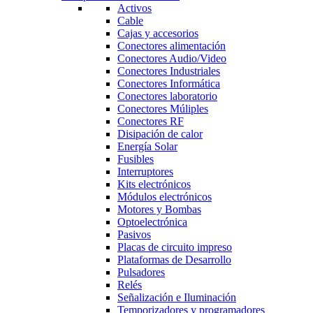
Activos
Cable
Cajas y accesorios
Conectores alimentación
Conectores Audio/Video
Conectores Industriales
Conectores Informática
Conectores laboratorio
Conectores Múliples
Conectores RF
Disipación de calor
Energía Solar
Fusibles
Interruptores
Kits electrónicos
Módulos electrónicos
Motores y Bombas
Optoelectrónica
Pasivos
Placas de circuito impreso
Plataformas de Desarrollo
Pulsadores
Relés
Señalización e Iluminación
Temporizadores y programadores