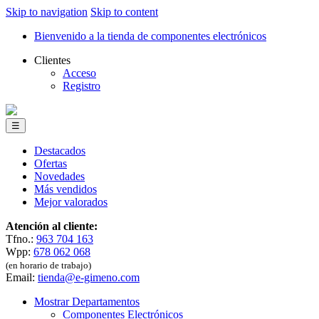
Skip to navigation
Skip to content
Bienvenido a la tienda de componentes electrónicos
Clientes
Acceso
Registro
☰
Destacados
Ofertas
Novedades
Más vendidos
Mejor valorados
Atención al cliente:
Tfno.:
963 704 163
Wpp:
678 062 068
(en horario de trabajo)
Email:
tienda@e-gimeno.com
Mostrar Departamentos
Componentes Electrónicos