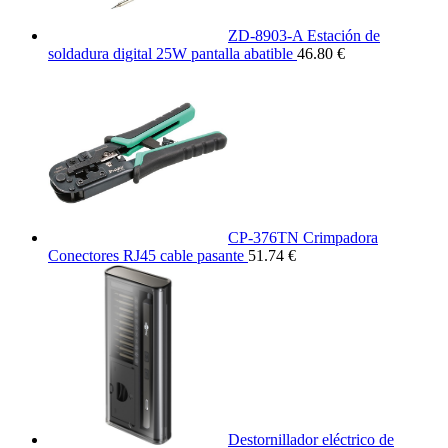
ZD-8903-A Estación de
soldadura digital 25W pantalla abatible
46.80 €
CP-376TN Crimpadora
Conectores RJ45 cable pasante
51.74 €
Destornillador eléctrico de