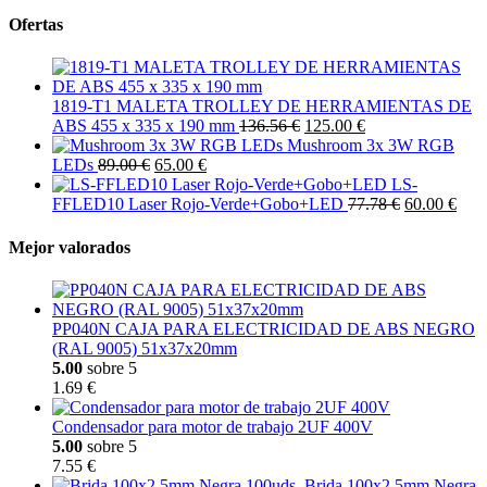
Ofertas
1819-T1 MALETA TROLLEY DE HERRAMIENTAS DE
ABS 455 x 335 x 190 mm
136.56 €
125.00 €
Mushroom 3x 3W RGB
LEDs
89.00 €
65.00 €
LS-
FFLED10 Laser Rojo-Verde+Gobo+LED
77.78 €
60.00 €
Mejor valorados
PP040N CAJA PARA ELECTRICIDAD DE ABS NEGRO
(RAL 9005) 51x37x20mm
5.00
sobre 5
1.69 €
Condensador para motor de trabajo 2UF 400V
5.00
sobre 5
7.55 €
Brida 100x2,5mm Negra