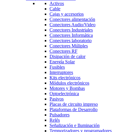
Activos
Cable
Cajas y accesorios
Conectores alimentación
Conectores Audio/Video
Conectores Industriales
Conectores Informática
Conectores laboratorio
Conectores Múliples
Conectores RF
Disipación de calor
Energía Solar
Fusibles
Interruptores
Kits electrónicos
Módulos electrónicos
Motores y Bombas
Optoelectrónica
Pasivos
Placas de circuito impreso
Plataformas de Desarrollo
Pulsadores
Relés
Señalización e Iluminación
Temporizadores y programadores