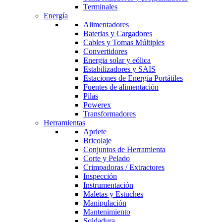
Terminales
Energía
Alimentadores
Baterias y Cargadores
Cables y Tomas Múltiples
Convertidores
Energia solar y eólica
Estabilizadores y SAIS
Estaciones de Energía Portátiles
Fuentes de alimentación
Pilas
Powerex
Transformadores
Herramientas
Apriete
Bricolaje
Conjuntos de Herramienta
Corte y Pelado
Crimpadoras / Extractores
Inspección
Instrumentación
Maletas y Estuches
Manipulación
Mantenimiento
Soldadura