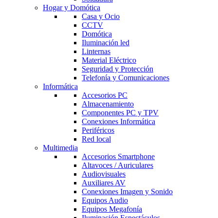
Hogar y Domótica
Casa y Ocio
CCTV
Domótica
Iluminación led
Linternas
Material Eléctrico
Seguridad y Protección
Telefonía y Comunicaciones
Informática
Accesorios PC
Almacenamiento
Componentes PC y TPV
Conexiones Informática
Periféricos
Red local
Multimedia
Accesorios Smartphone
Altavoces / Auriculares
Audiovisuales
Auxiliares AV
Conexiones Imagen y Sonido
Equipos Audio
Equipos Megafonía
Iluminación Espectáculos