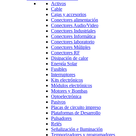
Activos
Cable
Cajas y accesorios
Conectores alimentación
Conectores Audio/Video
Conectores Industriales
Conectores Informática
Conectores laboratorio
Conectores Múliples
Conectores RF
Disipación de calor
Energía Solar
Fusibles
Interruptores
Kits electrónicos
Módulos electrónicos
Motores y Bombas
Optoelectrónica
Pasivos
Placas de circuito impreso
Plataformas de Desarrollo
Pulsadores
Relés
Señalización e Iluminación
Temporizadores y programadores