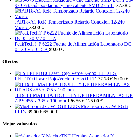
979 Estación soldadura y aire caliente SMD 2 en 1
137.38 €
JART8-A1 Relé Temporizado Retardo Conexión 12-240
Vac/dc
33.00 €
PeakTech® P 6222 Fuente de Alimentación Laboratorio DC
0 - 30 V / 0 - 5 A
89.90 €
Ofertas
LS-
FFLED10 Laser Rojo-Verde+Gobo+LED
77.78 €
60.00 €
1819-T1 MALETA TROLLEY DE HERRAMIENTAS DE
ABS 455 x 335 x 190 mm
136.56 €
125.00 €
Mushroom 3x 3W RGB
LEDs
89.00 €
65.00 €
Mejor valorados
Adaptador N