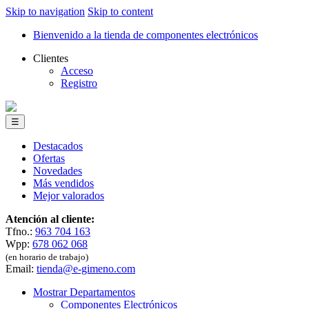
Skip to navigation
Skip to content
Bienvenido a la tienda de componentes electrónicos
Clientes
Acceso
Registro
☰
Destacados
Ofertas
Novedades
Más vendidos
Mejor valorados
Atención al cliente:
Tfno.:
963 704 163
Wpp:
678 062 068
(en horario de trabajo)
Email:
tienda@e-gimeno.com
Mostrar Departamentos
Componentes Electrónicos