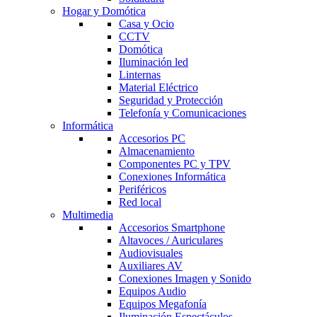
Hogar y Domótica
Casa y Ocio
CCTV
Domótica
Iluminación led
Linternas
Material Eléctrico
Seguridad y Protección
Telefonía y Comunicaciones
Informática
Accesorios PC
Almacenamiento
Componentes PC y TPV
Conexiones Informática
Periféricos
Red local
Multimedia
Accesorios Smartphone
Altavoces / Auriculares
Audiovisuales
Auxiliares AV
Conexiones Imagen y Sonido
Equipos Audio
Equipos Megafonía
Iluminación Espectáculos