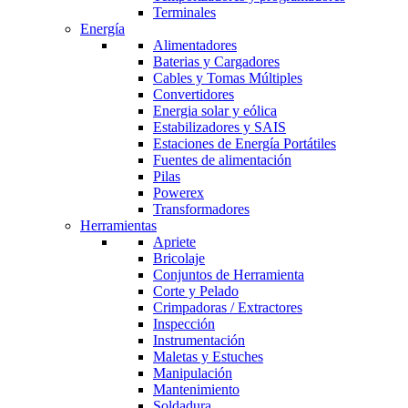
Terminales
Energía
Alimentadores
Baterias y Cargadores
Cables y Tomas Múltiples
Convertidores
Energia solar y eólica
Estabilizadores y SAIS
Estaciones de Energía Portátiles
Fuentes de alimentación
Pilas
Powerex
Transformadores
Herramientas
Apriete
Bricolaje
Conjuntos de Herramienta
Corte y Pelado
Crimpadoras / Extractores
Inspección
Instrumentación
Maletas y Estuches
Manipulación
Mantenimiento
Soldadura