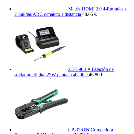
Matriz HDMI 2.0 4-Entradas x
2-Salidas ARC c/mando a distancia
48.65 €
ZD-8903-A Estación de
soldadura digital 25W pantalla abatible
46.80 €
CP-376TN Crimpadora