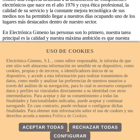
electrónicos que nace en el año 1976 y cuya ética profesional, la
calidad de su servicio y la constante mejora tecnológica de sus
medios nos ha permitido llegar a nuestros días ocupando uno de los
lugares más destacados dentro de nuestro sector.
En Electrónica Gimeno las personas son lo primero, nuestra tarea
principal es la calidad y nuestra máxima ambición es que nuestra
empresa sea la mejor.
USO DE COOKIES
Electrónica Gimeno, S.L., como editor responsable, le informa de que
este sitio web almacena información no sensible en su dispositivo, como
cookies, propias y de terceros, o identificadores únicos de su
dispositivo, y accede a esta información para realizar tratamientos de
datos, como medir y analizar las preferencias de nuestros usuarios a
través del análisis de su navegación, para lo cual es necesario compartir
datos y perfiles no vinculados directamente a su identidad con otros
intermediarios. Para aceptar y dar su consentimiento a todas las
finalidades y funcionalidades indicadas, puede aceptar y continuar
navegando. En caso contrario, puede rechazar o configurar dichas
finalidades. Para obtener más información sobre el uso de cookies y sus
© Electrónica Gimeno 2018 – 2026 - Todos los derechos
derechos acceda a nuestra
Política de Cookies
.
reservados.
ACEPTAR TODAS
RECHAZAR TODAS
CONFIGURAR