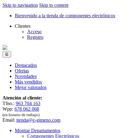
Skip to navigation
Skip to content
Bienvenido a la tienda de componentes electrónicos
Clientes
Acceso
Registro
☰
Destacados
Ofertas
Novedades
Más vendidos
Mejor valorados
Atención al cliente:
Tfno.:
963 704 163
Wpp:
678 062 068
(en horario de trabajo)
Email:
tienda@e-gimeno.com
Mostrar Departamentos
Componentes Electrónicos