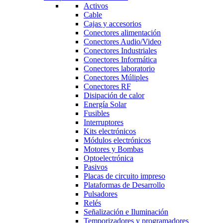
Activos
Cable
Cajas y accesorios
Conectores alimentación
Conectores Audio/Video
Conectores Industriales
Conectores Informática
Conectores laboratorio
Conectores Múliples
Conectores RF
Disipación de calor
Energía Solar
Fusibles
Interruptores
Kits electrónicos
Módulos electrónicos
Motores y Bombas
Optoelectrónica
Pasivos
Placas de circuito impreso
Plataformas de Desarrollo
Pulsadores
Relés
Señalización e Iluminación
Temporizadores y programadores