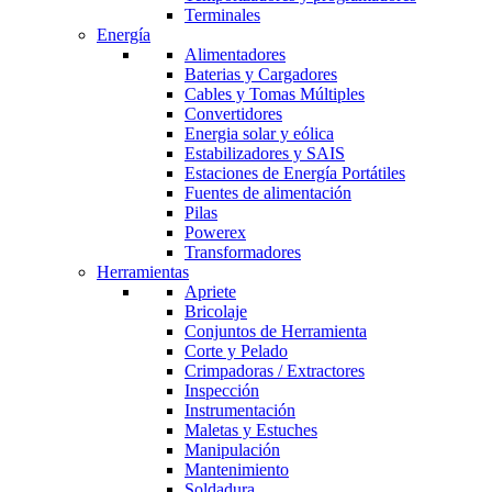
Terminales
Energía
Alimentadores
Baterias y Cargadores
Cables y Tomas Múltiples
Convertidores
Energia solar y eólica
Estabilizadores y SAIS
Estaciones de Energía Portátiles
Fuentes de alimentación
Pilas
Powerex
Transformadores
Herramientas
Apriete
Bricolaje
Conjuntos de Herramienta
Corte y Pelado
Crimpadoras / Extractores
Inspección
Instrumentación
Maletas y Estuches
Manipulación
Mantenimiento
Soldadura