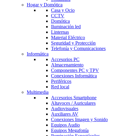
Hogar y Domótica
Casa y Ocio
CCTV
Domótica
Iluminación led
Linternas
Material Eléctrico
Seguridad y Protección
Telefonía y Comunicaciones
Informática
Accesorios PC
Almacenamiento
Componentes PC y TPV
Conexiones Informática
Periféricos
Red local
Multimedia
Accesorios Smartphone
Altavoces / Auriculares
Audiovisuales
Auxiliares AV
Conexiones Imagen y Sonido
Equipos Audio
Equipos Megafonía
Iluminación Espectáculos