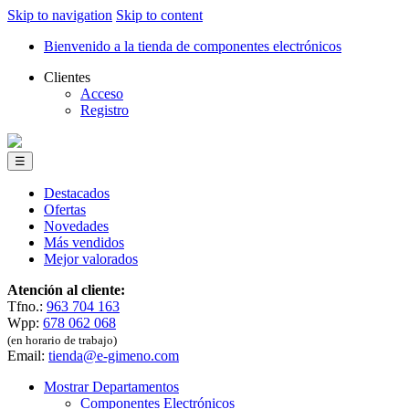
Skip to navigation
Skip to content
Bienvenido a la tienda de componentes electrónicos
Clientes
Acceso
Registro
☰
Destacados
Ofertas
Novedades
Más vendidos
Mejor valorados
Atención al cliente:
Tfno.:
963 704 163
Wpp:
678 062 068
(en horario de trabajo)
Email:
tienda@e-gimeno.com
Mostrar Departamentos
Componentes Electrónicos