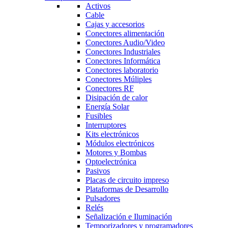
Activos
Cable
Cajas y accesorios
Conectores alimentación
Conectores Audio/Video
Conectores Industriales
Conectores Informática
Conectores laboratorio
Conectores Múliples
Conectores RF
Disipación de calor
Energía Solar
Fusibles
Interruptores
Kits electrónicos
Módulos electrónicos
Motores y Bombas
Optoelectrónica
Pasivos
Placas de circuito impreso
Plataformas de Desarrollo
Pulsadores
Relés
Señalización e Iluminación
Temporizadores y programadores