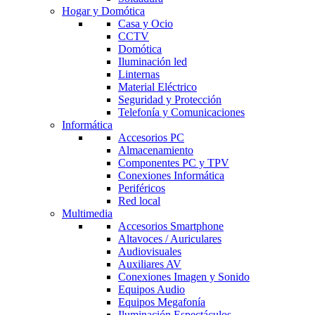
Hogar y Domótica
Casa y Ocio
CCTV
Domótica
Iluminación led
Linternas
Material Eléctrico
Seguridad y Protección
Telefonía y Comunicaciones
Informática
Accesorios PC
Almacenamiento
Componentes PC y TPV
Conexiones Informática
Periféricos
Red local
Multimedia
Accesorios Smartphone
Altavoces / Auriculares
Audiovisuales
Auxiliares AV
Conexiones Imagen y Sonido
Equipos Audio
Equipos Megafonía
Iluminación Espectáculos