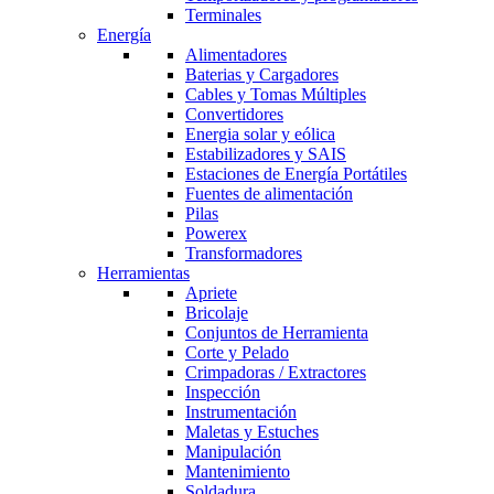
Terminales
Energía
Alimentadores
Baterias y Cargadores
Cables y Tomas Múltiples
Convertidores
Energia solar y eólica
Estabilizadores y SAIS
Estaciones de Energía Portátiles
Fuentes de alimentación
Pilas
Powerex
Transformadores
Herramientas
Apriete
Bricolaje
Conjuntos de Herramienta
Corte y Pelado
Crimpadoras / Extractores
Inspección
Instrumentación
Maletas y Estuches
Manipulación
Mantenimiento
Soldadura