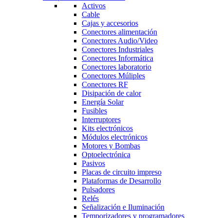
Activos
Cable
Cajas y accesorios
Conectores alimentación
Conectores Audio/Video
Conectores Industriales
Conectores Informática
Conectores laboratorio
Conectores Múliples
Conectores RF
Disipación de calor
Energía Solar
Fusibles
Interruptores
Kits electrónicos
Módulos electrónicos
Motores y Bombas
Optoelectrónica
Pasivos
Placas de circuito impreso
Plataformas de Desarrollo
Pulsadores
Relés
Señalización e Iluminación
Temporizadores y programadores