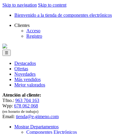
Skip to navigation
Skip to content
Bienvenido a la tienda de componentes electrónicos
Clientes
Acceso
Registro
☰
Destacados
Ofertas
Novedades
Más vendidos
Mejor valorados
Atención al cliente:
Tfno.:
963 704 163
Wpp:
678 062 068
(en horario de trabajo)
Email:
tienda@e-gimeno.com
Mostrar Departamentos
Componentes Electrónicos