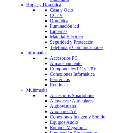
Hogar y Domótica
Casa y Ocio
CCTV
Domótica
Iluminación led
Linternas
Material Eléctrico
Seguridad y Protección
Telefonía y Comunicaciones
Informática
Accesorios PC
Almacenamiento
Componentes PC y TPV
Conexiones Informática
Periféricos
Red local
Multimedia
Accesorios Smartphone
Altavoces / Auriculares
Audiovisuales
Auxiliares AV
Conexiones Imagen y Sonido
Equipos Audio
Equipos Megafonía
Iluminación Espectáculos