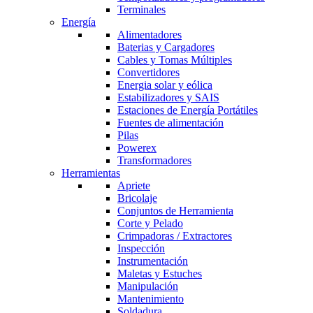
Terminales
Energía
Alimentadores
Baterias y Cargadores
Cables y Tomas Múltiples
Convertidores
Energia solar y eólica
Estabilizadores y SAIS
Estaciones de Energía Portátiles
Fuentes de alimentación
Pilas
Powerex
Transformadores
Herramientas
Apriete
Bricolaje
Conjuntos de Herramienta
Corte y Pelado
Crimpadoras / Extractores
Inspección
Instrumentación
Maletas y Estuches
Manipulación
Mantenimiento
Soldadura