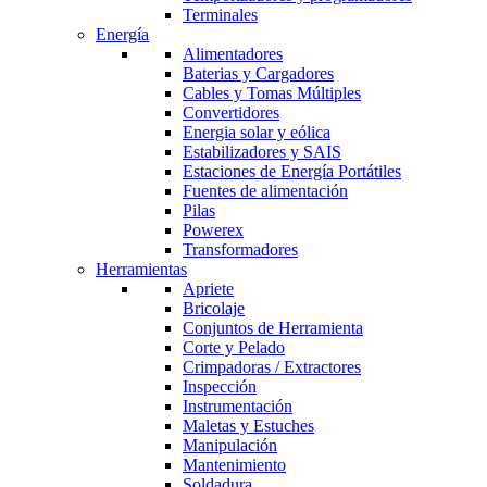
Terminales
Energía
Alimentadores
Baterias y Cargadores
Cables y Tomas Múltiples
Convertidores
Energia solar y eólica
Estabilizadores y SAIS
Estaciones de Energía Portátiles
Fuentes de alimentación
Pilas
Powerex
Transformadores
Herramientas
Apriete
Bricolaje
Conjuntos de Herramienta
Corte y Pelado
Crimpadoras / Extractores
Inspección
Instrumentación
Maletas y Estuches
Manipulación
Mantenimiento
Soldadura