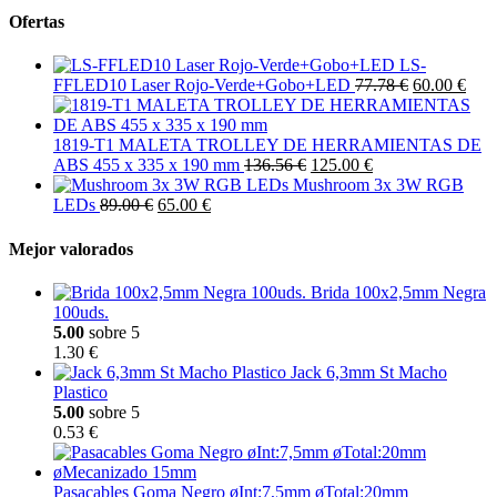
Ofertas
LS-
FFLED10 Laser Rojo-Verde+Gobo+LED
77.78 €
60.00 €
1819-T1 MALETA TROLLEY DE HERRAMIENTAS DE
ABS 455 x 335 x 190 mm
136.56 €
125.00 €
Mushroom 3x 3W RGB
LEDs
89.00 €
65.00 €
Mejor valorados
Brida 100x2,5mm Negra
100uds.
5.00
sobre 5
1.30 €
Jack 6,3mm St Macho
Plastico
5.00
sobre 5
0.53 €
Pasacables Goma Negro øInt:7,5mm øTotal:20mm