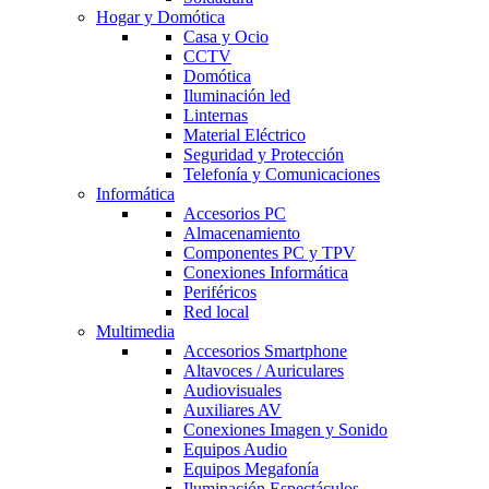
Hogar y Domótica
Casa y Ocio
CCTV
Domótica
Iluminación led
Linternas
Material Eléctrico
Seguridad y Protección
Telefonía y Comunicaciones
Informática
Accesorios PC
Almacenamiento
Componentes PC y TPV
Conexiones Informática
Periféricos
Red local
Multimedia
Accesorios Smartphone
Altavoces / Auriculares
Audiovisuales
Auxiliares AV
Conexiones Imagen y Sonido
Equipos Audio
Equipos Megafonía
Iluminación Espectáculos