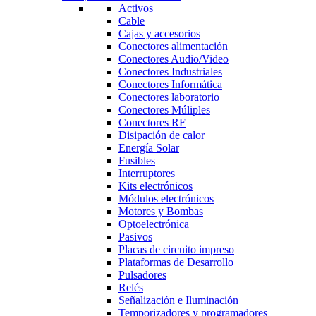
Activos
Cable
Cajas y accesorios
Conectores alimentación
Conectores Audio/Video
Conectores Industriales
Conectores Informática
Conectores laboratorio
Conectores Múliples
Conectores RF
Disipación de calor
Energía Solar
Fusibles
Interruptores
Kits electrónicos
Módulos electrónicos
Motores y Bombas
Optoelectrónica
Pasivos
Placas de circuito impreso
Plataformas de Desarrollo
Pulsadores
Relés
Señalización e Iluminación
Temporizadores y programadores