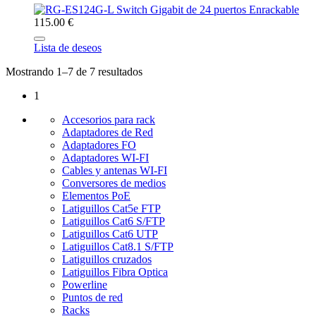
115.00 €
Lista de deseos
Mostrando 1–7 de 7 resultados
1
Accesorios para rack
Adaptadores de Red
Adaptadores FO
Adaptadores WI-FI
Cables y antenas WI-FI
Conversores de medios
Elementos PoE
Latiguillos Cat5e FTP
Latiguillos Cat6 S/FTP
Latiguillos Cat6 UTP
Latiguillos Cat8.1 S/FTP
Latiguillos cruzados
Latiguillos Fibra Optica
Powerline
Puntos de red
Racks