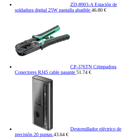
ZD-8903-A Estación de
soldadura digital 25W pantalla abatible
46.80 €
CP-376TN Crimpadora
Conectores RJ45 cable pasante
51.74 €
Destornillador eléctrico de
precisión 20 puntas
43.64 €