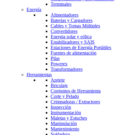
Terminales
Energía
Alimentadores
Baterias y Cargadores
Cables y Tomas Múltiples
Convertidores
Energia solar y eólica
Estabilizadores y SAIS
Estaciones de Energía Portátiles
Fuentes de alimentación
Pilas
Powerex
Transformadores
Herramientas
Apriete
Bricolaje
Conjuntos de Herramienta
Corte y Pelado
Crimpadoras / Extractores
Inspección
Instrumentación
Maletas y Estuches
Manipulación
Mantenimiento
Soldadura