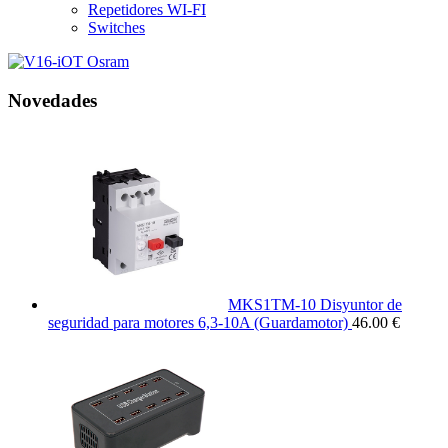
Repetidores WI-FI
Switches
Novedades
MKS1TM-10 Disyuntor de
seguridad para motores 6,3-10A (Guardamotor)
46.00 €