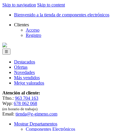
Skip to navigation
Skip to content
Bienvenido a la tienda de componentes electrónicos
Clientes
Acceso
Registro
☰
Destacados
Ofertas
Novedades
Más vendidos
Mejor valorados
Atención al cliente:
Tfno.:
963 704 163
Wpp:
678 062 068
(en horario de trabajo)
Email:
tienda@e-gimeno.com
Mostrar Departamentos
Componentes Electrónicos