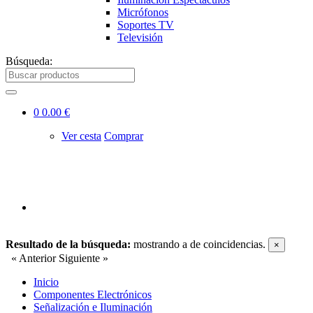
Micrófonos
Soportes TV
Televisión
Búsqueda:
0
0.00 €
Ver cesta
Comprar
Resultado de la búsqueda:
mostrando
a
de
coincidencias.
×
« Anterior
Siguiente »
Inicio
Componentes Electrónicos
Señalización e Iluminación