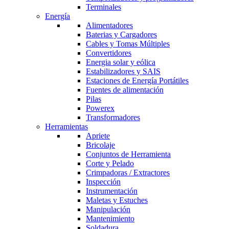
Terminales
Energía
Alimentadores
Baterias y Cargadores
Cables y Tomas Múltiples
Convertidores
Energia solar y eólica
Estabilizadores y SAIS
Estaciones de Energía Portátiles
Fuentes de alimentación
Pilas
Powerex
Transformadores
Herramientas
Apriete
Bricolaje
Conjuntos de Herramienta
Corte y Pelado
Crimpadoras / Extractores
Inspección
Instrumentación
Maletas y Estuches
Manipulación
Mantenimiento
Soldadura