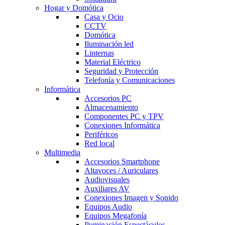
Hogar y Domótica
Casa y Ocio
CCTV
Domótica
Iluminación led
Linternas
Material Eléctrico
Seguridad y Protección
Telefonía y Comunicaciones
Informática
Accesorios PC
Almacenamiento
Componentes PC y TPV
Conexiones Informática
Periféricos
Red local
Multimedia
Accesorios Smartphone
Altavoces / Auriculares
Audiovisuales
Auxiliares AV
Conexiones Imagen y Sonido
Equipos Audio
Equipos Megafonía
Iluminación Espectáculos