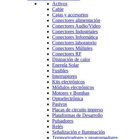
Activos
Cable
Cajas y accesorios
Conectores alimentación
Conectores Audio/Video
Conectores Industriales
Conectores Informática
Conectores laboratorio
Conectores Múliples
Conectores RF
Disipación de calor
Energía Solar
Fusibles
Interruptores
Kits electrónicos
Módulos electrónicos
Motores y Bombas
Optoelectrónica
Pasivos
Placas de circuito impreso
Plataformas de Desarrollo
Pulsadores
Relés
Señalización e Iluminación
Temporizadores y programadores