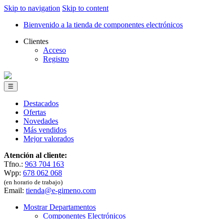
Skip to navigation
Skip to content
Bienvenido a la tienda de componentes electrónicos
Clientes
Acceso
Registro
☰
Destacados
Ofertas
Novedades
Más vendidos
Mejor valorados
Atención al cliente:
Tfno.:
963 704 163
Wpp:
678 062 068
(en horario de trabajo)
Email:
tienda@e-gimeno.com
Mostrar Departamentos
Componentes Electrónicos