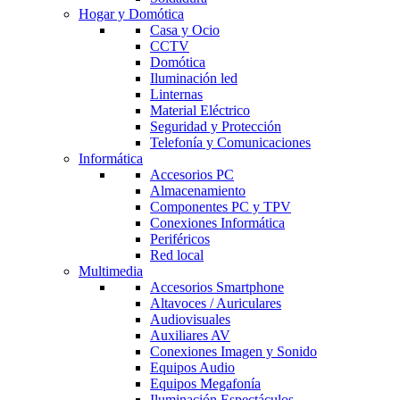
Hogar y Domótica
Casa y Ocio
CCTV
Domótica
Iluminación led
Linternas
Material Eléctrico
Seguridad y Protección
Telefonía y Comunicaciones
Informática
Accesorios PC
Almacenamiento
Componentes PC y TPV
Conexiones Informática
Periféricos
Red local
Multimedia
Accesorios Smartphone
Altavoces / Auriculares
Audiovisuales
Auxiliares AV
Conexiones Imagen y Sonido
Equipos Audio
Equipos Megafonía
Iluminación Espectáculos