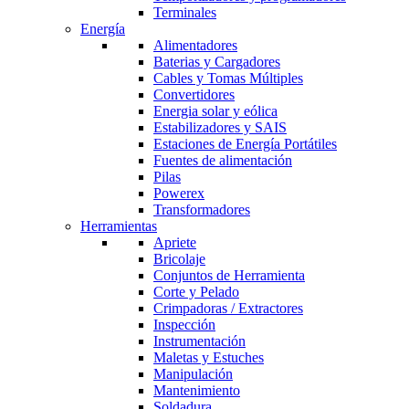
Terminales
Energía
Alimentadores
Baterias y Cargadores
Cables y Tomas Múltiples
Convertidores
Energia solar y eólica
Estabilizadores y SAIS
Estaciones de Energía Portátiles
Fuentes de alimentación
Pilas
Powerex
Transformadores
Herramientas
Apriete
Bricolaje
Conjuntos de Herramienta
Corte y Pelado
Crimpadoras / Extractores
Inspección
Instrumentación
Maletas y Estuches
Manipulación
Mantenimiento
Soldadura