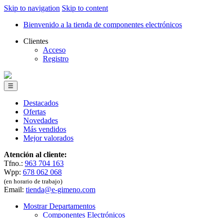
Skip to navigation
Skip to content
Bienvenido a la tienda de componentes electrónicos
Clientes
Acceso
Registro
☰
Destacados
Ofertas
Novedades
Más vendidos
Mejor valorados
Atención al cliente:
Tfno.:
963 704 163
Wpp:
678 062 068
(en horario de trabajo)
Email:
tienda@e-gimeno.com
Mostrar Departamentos
Componentes Electrónicos