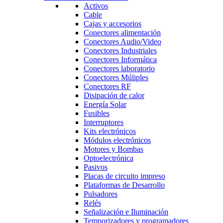
Activos
Cable
Cajas y accesorios
Conectores alimentación
Conectores Audio/Video
Conectores Industriales
Conectores Informática
Conectores laboratorio
Conectores Múliples
Conectores RF
Disipación de calor
Energía Solar
Fusibles
Interruptores
Kits electrónicos
Módulos electrónicos
Motores y Bombas
Optoelectrónica
Pasivos
Placas de circuito impreso
Plataformas de Desarrollo
Pulsadores
Relés
Señalización e Iluminación
Temporizadores y programadores