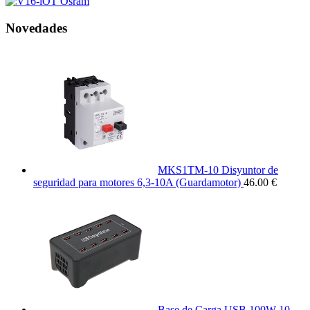
Novedades
MKS1TM-10 Disyuntor de
seguridad para motores 6,3-10A (Guardamotor)
46.00 €
Base de Carga USB 100W 10