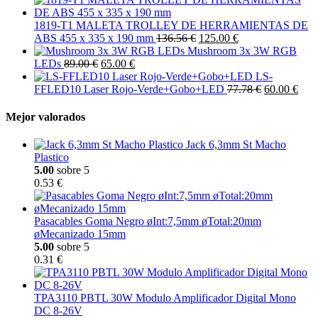
1819-T1 MALETA TROLLEY DE HERRAMIENTAS DE
ABS 455 x 335 x 190 mm
136.56 €
125.00 €
Mushroom 3x 3W RGB
LEDs
89.00 €
65.00 €
LS-
FFLED10 Laser Rojo-Verde+Gobo+LED
77.78 €
60.00 €
Mejor valorados
Jack 6,3mm St Macho
Plastico
5.00
sobre 5
0.53 €
Pasacables Goma Negro øInt:7,5mm øTotal:20mm
øMecanizado 15mm
5.00
sobre 5
0.31 €
TPA3110 PBTL 30W Modulo Amplificador Digital Mono
DC 8-26V