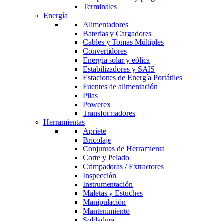
Terminales
Energía
Alimentadores
Baterias y Cargadores
Cables y Tomas Múltiples
Convertidores
Energia solar y eólica
Estabilizadores y SAIS
Estaciones de Energía Portátiles
Fuentes de alimentación
Pilas
Powerex
Transformadores
Herramientas
Apriete
Bricolaje
Conjuntos de Herramienta
Corte y Pelado
Crimpadoras / Extractores
Inspección
Instrumentación
Maletas y Estuches
Manipulación
Mantenimiento
Soldadura