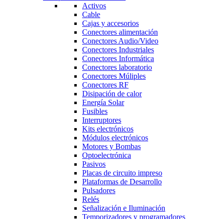
Activos
Cable
Cajas y accesorios
Conectores alimentación
Conectores Audio/Video
Conectores Industriales
Conectores Informática
Conectores laboratorio
Conectores Múliples
Conectores RF
Disipación de calor
Energía Solar
Fusibles
Interruptores
Kits electrónicos
Módulos electrónicos
Motores y Bombas
Optoelectrónica
Pasivos
Placas de circuito impreso
Plataformas de Desarrollo
Pulsadores
Relés
Señalización e Iluminación
Temporizadores y programadores