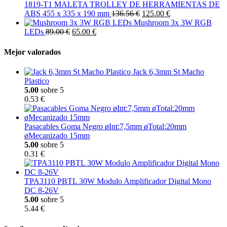
1819-T1 MALETA TROLLEY DE HERRAMIENTAS DE
ABS 455 x 335 x 190 mm
136.56 €
125.00 €
Mushroom 3x 3W RGB
LEDs
89.00 €
65.00 €
Mejor valorados
Jack 6,3mm St Macho
Plastico
5.00
sobre 5
0.53 €
Pasacables Goma Negro øInt:7,5mm øTotal:20mm
øMecanizado 15mm
5.00
sobre 5
0.31 €
TPA3110 PBTL 30W Modulo Amplificador Digital Mono
DC 8-26V
5.00
sobre 5
5.44 €