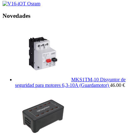
Novedades
MKS1TM-10 Disyuntor de
seguridad para motores 6,3-10A (Guardamotor)
46.00 €