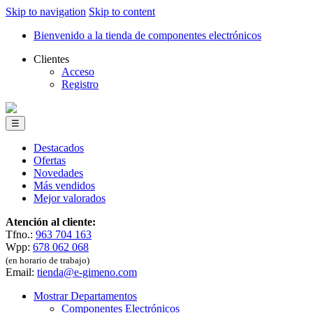
Skip to navigation
Skip to content
Bienvenido a la tienda de componentes electrónicos
Clientes
Acceso
Registro
☰
Destacados
Ofertas
Novedades
Más vendidos
Mejor valorados
Atención al cliente:
Tfno.:
963 704 163
Wpp:
678 062 068
(en horario de trabajo)
Email:
tienda@e-gimeno.com
Mostrar Departamentos
Componentes Electrónicos