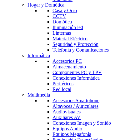
Hogar y Domótica
Casa y Ocio
CCTV
Domótica
Iluminación led
Linternas
Material Eléctrico
Seguridad y Protección
Telefonía y Comunicaciones
Informática
Accesorios PC
Almacenamiento
Componentes PC y TPV
Conexiones Informática
Periféricos
Red local
Multimedia
Accesorios Smartphone
Altavoces / Auriculares
Audiovisuales
Auxiliares AV
Conexiones Imagen y Sonido
Equipos Audio
Equipos Megafonía
Iluminación Espectáculos